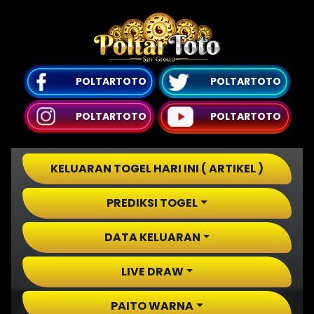
POLTARTOTO
POLTARTOTO
POLTARTOTO
POLTARTOTO
KELUARAN TOGEL HARI INI ( ARTIKEL )
PREDIKSI TOGEL
DATA KELUARAN
LIVE DRAW
PAITO WARNA