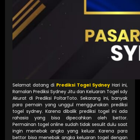
Selamat datang di
Prediksi Togel Sydney
Hari ini,
Ramalan Prediksi Sydney Jitu dan Keluaran Togel sdy
Akurat di Prediksi PoltarToto. Sekarang ini, banyak
para pemain yang unggul menggunakan prediksi
togel sydney. Karena dibalik prediksi togel ini ada
rahasia yang bisa dipecahkan oleh bettor.
Permainan togel online sudah tidak sesulit dulu saat
ingin menebak angka yang keluar. Karena para
bettor bisa menebak angka keluaran togel dengan