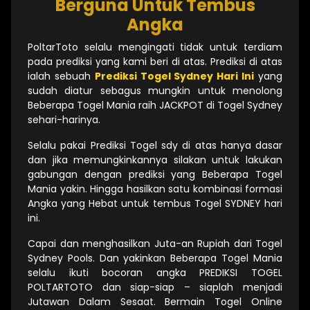
Berguna Untuk Tembus
Angka
PoltarToto selalu mengingati tidak untuk terdiam
pada prediksi yang kami beri di atas. Prediksi di atas
ialah sebuah
Prediksi Togel Sydney Hari Ini
yang
sudah diatur sebagus mungkin untuk menolong
Beberapa Togel Mania raih JACKPOT di Togel Sydney
sehari-harinya.
Selalu pakai Prediksi Togel sdy di atas hanya dasar
dan jika memungkinkannya silakan untuk lakukan
gabungan dengan prediksi yang Beberapa Togel
Mania yakin. Hingga hasilkan satu kombinasi formasi
Angka yang Hebat untuk tembus Togel SYDNEY hari
ini.
Capai dan menghasilkan Juta-an Rupiah dari Togel
Sydney Pools. Dan yakinkan Beberapa Togel Mania
selalu ikuti bocoran angka PREDIKSI TOGEL
POLTARTOTO dan siap-siap – siaplah menjadi
Jutawan Dalam Sesaat. Bermain Togel Online