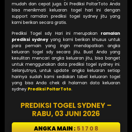
mudah dan cepat juga. Di Prediksi PoltarToto Anda
bisa menikmati keluaran togel hari ini dengan
support ramalan prediksi togel sydney jitu yang
kami berikan secara gratis.
Prediksi Togel sdy Hari ini merupakan
ramalan
prediksi sydney
yang kami berikan khusus untuk
para pemain yang ingin mendapatkan angka
keluaran togel sdy secara jitu. Buat Anda yang
kesulitan mencari angka keluaran jitu, bisa banget
untuk menggunakan data prediksi togel sydney ini.
Selanjutnya, untuk update angka keluaran setiap
harinya sudah kami sediakan tabel keluaran togel
yang bisa Anda chek di halaman data keluaran
sydney
Prediksi PoltarToto
.
PREDIKSI TOGEL SYDNEY –
RABU, 03 JUNI 2026
ANGKA MAIN
:
5 1 7 0 8