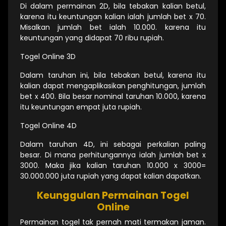
Di dalam permainan 2D, bila tebakan kalian betul,
karena itu keuntungan kalian ialah jumlah bet x 70.
Misalkan jumlah bet ialah 10.000. karena itu
keuntungan yang didapat 70 ribu rupiah.
Togel Online 3D
Dalam taruhan ini, bila tebakan betul, karena itu
kalian dapat mengaplikasikan penghitungan, jumlah
bet x 400. Bila besar nominal taruhan 10.000, karena
itu keuntungan empat juta rupiah.
Togel Online 4D
Dalam taruhan 4D, ini sebagai perkalian paling
besar. Di mana perhitungannya ialah jumlah bet x
3000. Maka jika kalian taruhan 10.000 x 3000=
30.000.000 juta rupiah yang dapat kalian dapatkan.
Keunggulan Permainan Togel
Online
Permainan togel tak pernah mati termakan jaman.