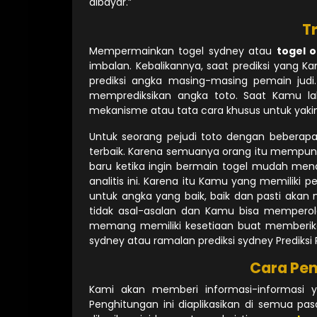
dibayar.”
T
Mempermainkan togel sydney atau
togel o
imbalan. Kebalikannya, saat prediksi yang K
prediksi angka masing-masing pemain judi.
memprediksikan angka toto. Saat Kamu la
mekanisme atau tata cara khusus untuk yaki
Untuk seorang pejudi toto dengan beberap
terbaik. Karena semuanya orang itu mempuny
baru ketika ingin bermain togel mudah men
analitis ini. Karena itu Kamu yang memiliki
untuk angka yang baik, baik dan pasti akan 
tidak asal-asalan dan Kamu bisa memperole
memang memiliki kesetiaan buat memberik
sydney atau ramalan prediksi sydney Prediksi
Cara Pen
Kami akan memberi informasi-informasi 
Penghitungan ini diaplikasikan di semua p