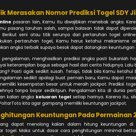
rik Merasakan Nomor Prediksi Togel SDY Ji
nline
pasaran lain, Kamu itu diwajibkan menebak angka. Karen
amu pasang taruhan salah, sampai balasan tidak dapat diperole
 Berikut seni atau titik serunya dari pertaruhan togel onli
kukan pertaruhan togel, Kamu harus ketahui mekanisme a
nkan angka terbaik supaya besok dapat datangkan keuntungan 
a pengalaman, menghasilkan prediksi angka pasti bukanlah 
ai keterampilan bagus sebagai hasil dari cerita hidupnya. L
ang? Pasti agak sedikit susah. Tetapi, tidak bila Kamu ke
 pengalaman sedikit apalagi buat pemain baru, Kamu dapat maanf
memiliki kesempatan besar untuk meraih jackpot. Prediksi tog
hnya tanpa bayar sedikitpun. Pengalaman kita di dunia per
an kalian angka
keluaran togel
setiap harinya. Karena itu, s
 PoltarToto kita agar gampang memiliki keuntungan jackpot.
ghitungan Keuntungan Pada Permainan 2
yang dapat menolong kalian dalam hitung keuntungan di d
asar togel. Maka untuk dasar cara penghitungan minimal bett