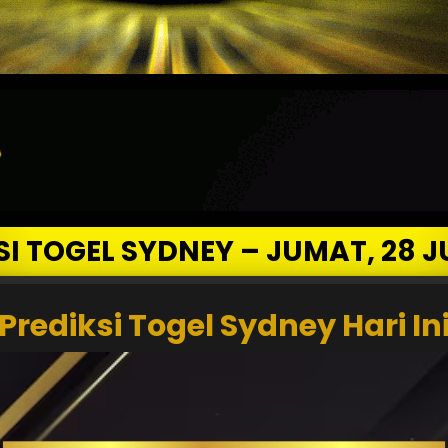
SI TOGEL SYDNEY – JUMAT, 28 JU
Prediksi Togel Sydney Hari In