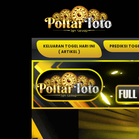
KELUARAN TOGEL HARI INI
PREDIKSI TOG
( ARTIKEL )