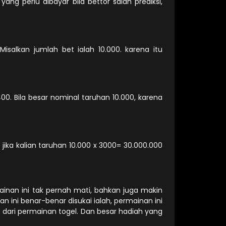
ang perlu dibayar bila bettor salah prediksi,
Misalkan jumlah bet ialah 10.000. karena itu
00. Bila besar nominal taruhan 10.000, karena
jika kalian taruhan 10.000 x 3000= 30.000.000
inan ini tak pernah mati, bahkan juga makin
 ini benar-benar disukai ialah, permainan ini
 dari permainan togel. Dan besar hadiah yang