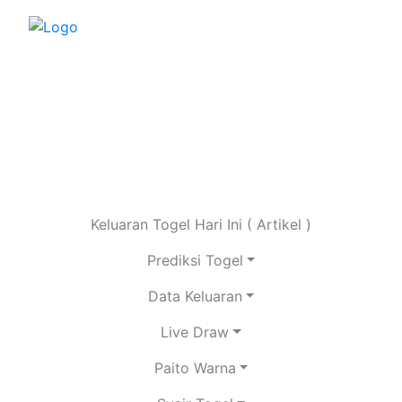
POLTARTOTO
POLTARTOTO
POLTARTOTO
POLTARTOTO
Keluaran Togel Hari Ini ( Artikel )
Prediksi Togel
Data Keluaran
Live Draw
Paito Warna