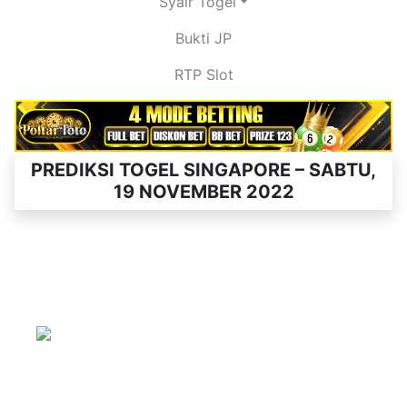
Syair Togel
Bukti JP
RTP Slot
PREDIKSI TOGEL SINGAPORE – SABTU,
19 NOVEMBER 2022
Prediksi Togel
Singapore Hari Ini