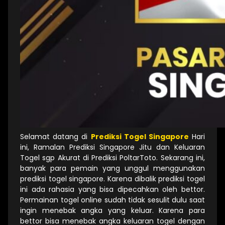
Selamat datang di
Prediksi Togel Singapore
Hari
ini, Ramalan Prediksi Singapore Jitu dan Keluaran
Togel sgp Akurat di Prediksi PoltarToto. Sekarang ini,
banyak para pemain yang unggul menggunakan
prediksi togel singapore. Karena dibalik prediksi togel
ini ada rahasia yang bisa dipecahkan oleh bettor.
Permainan togel online sudah tidak sesulit dulu saat
ingin menebak angka yang keluar. Karena para
bettor bisa menebak angka keluaran togel dengan