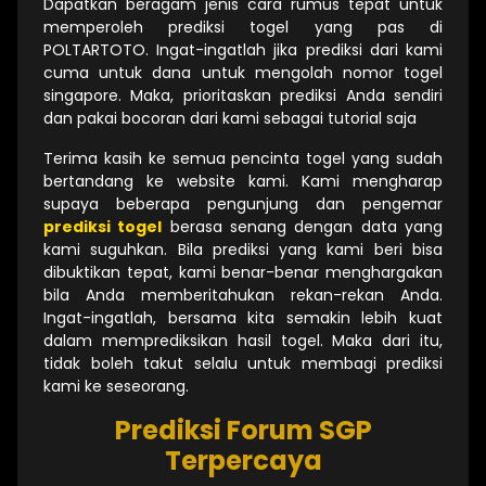
Dapatkan beragam jenis cara rumus tepat untuk
memperoleh prediksi togel yang pas di
POLTARTOTO. Ingat-ingatlah jika prediksi dari kami
cuma untuk dana untuk mengolah nomor togel
singapore. Maka, prioritaskan prediksi Anda sendiri
dan pakai bocoran dari kami sebagai tutorial saja
Terima kasih ke semua pencinta togel yang sudah
bertandang ke website kami. Kami mengharap
supaya beberapa pengunjung dan pengemar
prediksi togel
berasa senang dengan data yang
kami suguhkan. Bila prediksi yang kami beri bisa
dibuktikan tepat, kami benar-benar menghargakan
bila Anda memberitahukan rekan-rekan Anda.
Ingat-ingatlah, bersama kita semakin lebih kuat
dalam memprediksikan hasil togel. Maka dari itu,
tidak boleh takut selalu untuk membagi prediksi
kami ke seseorang.
Prediksi Forum SGP
Terpercaya