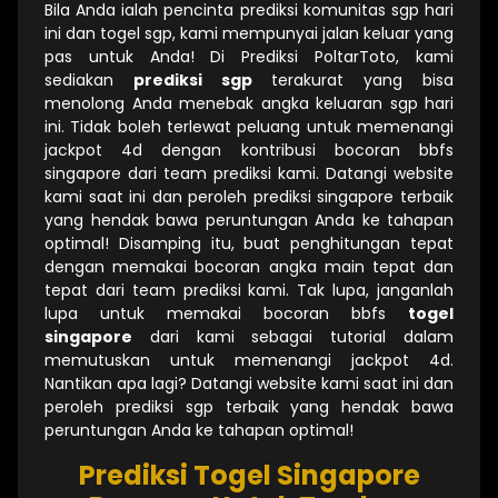
Bila Anda ialah pencinta prediksi komunitas sgp hari
ini dan togel sgp, kami mempunyai jalan keluar yang
pas untuk Anda! Di Prediksi PoltarToto, kami
sediakan
prediksi sgp
terakurat yang bisa
menolong Anda menebak angka keluaran sgp hari
ini. Tidak boleh terlewat peluang untuk memenangi
jackpot 4d dengan kontribusi bocoran bbfs
singapore dari team prediksi kami. Datangi website
kami saat ini dan peroleh prediksi singapore terbaik
yang hendak bawa peruntungan Anda ke tahapan
optimal! Disamping itu, buat penghitungan tepat
dengan memakai bocoran angka main tepat dan
tepat dari team prediksi kami. Tak lupa, janganlah
lupa untuk memakai bocoran bbfs
togel
singapore
dari kami sebagai tutorial dalam
memutuskan untuk memenangi jackpot 4d.
Nantikan apa lagi? Datangi website kami saat ini dan
peroleh prediksi sgp terbaik yang hendak bawa
peruntungan Anda ke tahapan optimal!
Prediksi Togel Singapore