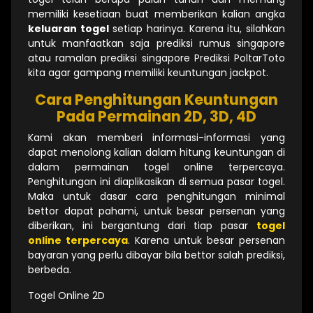
memiliki kesetiaan buat memberikan kalian angka
keluaran togel
setiap harinya. Karena itu, silahkan
untuk manfaatkan saja prediksi rumus singapore
atau ramalan prediksi singapore Prediksi PoltarToto
kita agar gampang memiliki keuntungan jackpot.
Cara Penghitungan Keuntungan
Pada Permainan 2D, 3D, 4D
Kami akan memberi informasi-informasi yang
dapat menolong kalian dalam hitung keuntungan di
dalam permainan togel online terpercaya.
Penghitungan ini diaplikasikan di semua pasar togel.
Maka untuk dasar cara penghitungan minimal
bettor dapat pahami, untuk besar persenan yang
diberikan, ini bergantung dari tiap pasar
togel
online terpercaya
. Karena untuk besar persenan
bayaran yang perlu dibayar bila bettor salah prediksi,
berbeda.
Togel Online 2D