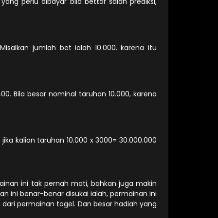
ang perlu dibayar bila bettor salah prediksi,
Misalkan jumlah bet ialah 10.000. karena itu
00. Bila besar nominal taruhan 10.000, karena
jika kalian taruhan 10.000 x 3000= 30.000.000
inan ini tak pernah mati, bahkan juga makin
 ini benar-benar disukai ialah, permainan ini
 dari permainan togel. Dan besar hadiah yang