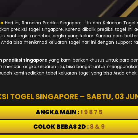
re
Hari ini, Ramalan Prediksi Singapore Jitu dan Keluaran Togel s
prediksi togel singapore. Karena dibalik prediksi togel ini a
 dulu saat ingin menebak angka yang keluar. Karena para bett
 Anda bisa menikmati keluaran togel hari ini dengan support ra
 prediksi singapore
yang kami berikan khusus untuk para pe
an mencari angka keluaran jitu, bisa banget untuk menggunakan d
sudah kami sediakan tabel keluaran togel yang bisa Anda chek
KSI TOGEL SINGAPORE – SABTU, 03 JUN
ANGKA MAIN
:
1 9 8 7 5
COLOK BEBAS 2D
:
8 & 9