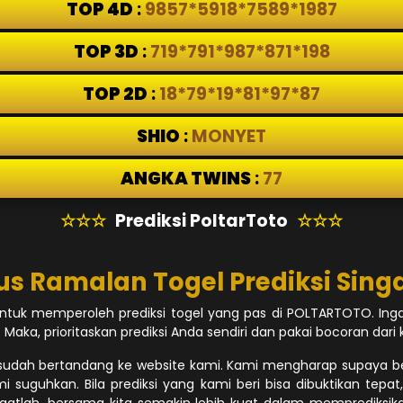
TOP 4D
:
9857*5918*7589*1987
TOP 3D
:
719*791*987*871*198
TOP 2D
:
18*79*19*81*97*87
SHIO
:
MONYET
ANGKA TWINS
:
77
☆☆☆
Prediksi PoltarToto
☆☆☆
s Ramalan Togel Prediksi Sing
tuk memperoleh prediksi togel yang pas di POLTARTOTO. Ingat-
ka, prioritaskan prediksi Anda sendiri dan pakai bocoran dari k
g sudah bertandang ke website kami. Kami mengharap supaya
suguhkan. Bila prediksi yang kami beri bisa dibuktikan tepa
tlah, bersama kita semakin lebih kuat dalam memprediksikan h