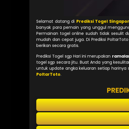
Selamat datang di
Prediksi Togel Singapo
banyak para pemain yang unggul menggunakan 
Permainan togel online sudah tidak sesulit
mudah dan cepat juga. Di Prediksi PoltarToto
berikan secara gratis.
Prediksi Togel sgp Hari ini merupakan
ramalan
togel sgp secara jitu. Buat Anda yang kesulit
untuk update angka keluaran setiap harinya 
PoltarToto
.
PREDI