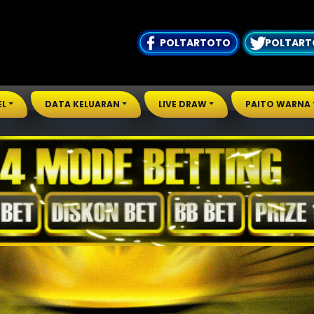
POLTARTOTO
POLTAR
EL
DATA KELUARAN
LIVE DRAW
PAITO WARNA