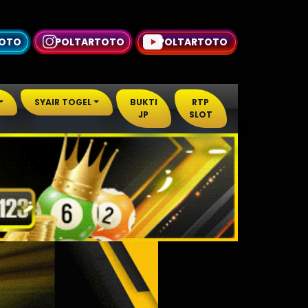
TOTO
POLTARTOTO
POLTARTOTO
SYAIR TOGEL
BUKTI
RTP
JP
SLOT