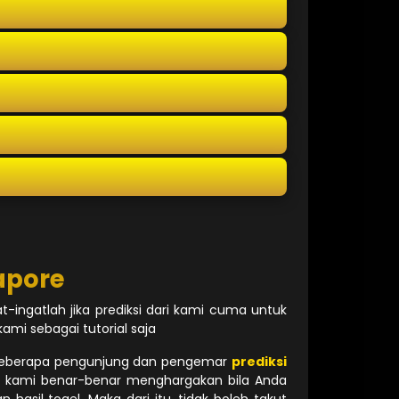
apore
ingatlah jika prediksi dari kami cuma untuk
ami sebagai tutorial saja
 beberapa pengunjung dan pengemar
prediksi
t, kami benar-benar menghargakan bila Anda
asil togel. Maka dari itu, tidak boleh takut