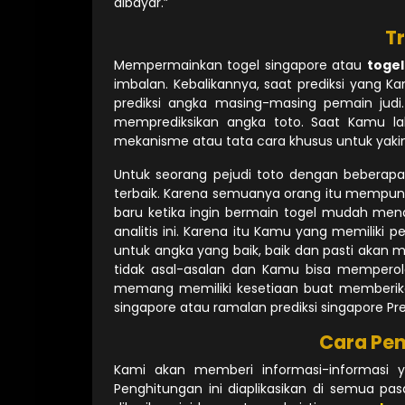
dibayar.”
T
Mempermainkan togel singapore atau
togel
imbalan. Kebalikannya, saat prediksi yang K
prediksi angka masing-masing pemain judi.
memprediksikan angka toto. Saat Kamu la
mekanisme atau tata cara khusus untuk yaki
Untuk seorang pejudi toto dengan beberap
terbaik. Karena semuanya orang itu mempuny
baru ketika ingin bermain togel mudah men
analitis ini. Karena itu Kamu yang memiliki
untuk angka yang baik, baik dan pasti akan m
tidak asal-asalan dan Kamu bisa memperole
memang memiliki kesetiaan buat memberik
singapore atau ramalan prediksi singapore Pr
Cara Pen
Kami akan memberi informasi-informasi 
Penghitungan ini diaplikasikan di semua p