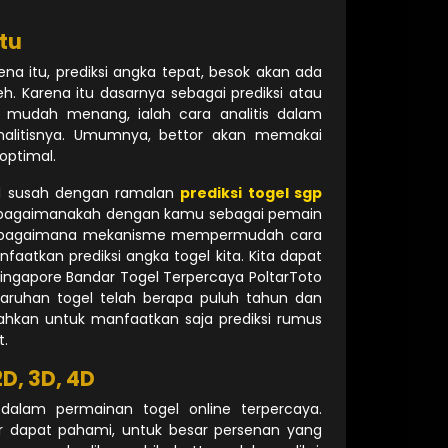
tu
na itu, prediksi angka tepat, besok akan ada
h. Karena itu dasarnya sebagai prediksi atau
ne mudah menang, ialah cara analitis dalam
nalitisnya. Umumnya, bettor akan memakai
optimal.
al susah dengan ramalan
prediksi togel sgp
alu bagaimanakah dengan kamu sebagai pemain
tahui bagaimana mekanisme mempermudah cara
aatkan prediksi angka togel kita. Kita dapat
 singapore Bandar Togel Terpercaya PoltarToto
taruhan togel telah berapa puluh tahun dan
ilahkan untuk manfaatkan saja prediksi rumus
t.
D, 3D, 4D
alam permainan togel online terpercaya.
or dapat pahami, untuk besar persenan yang