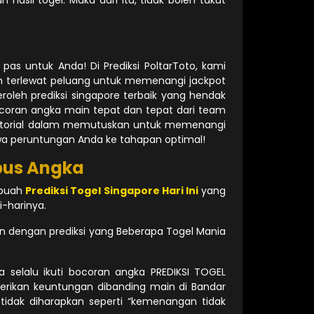
pas untuk Anda! Di Prediksi PoltarToto, kami
eh terlewat peluang untuk memenangi jackpot
roleh prediksi singapore terbaik yang hendak
coran angka main tepat dan tepat dari team
tutorial dalam memutuskan untuk memenangi
bawa peruntungan Anda ke tahapan optimal!
bus Angka
sebuah
Prediksi Togel Singapore Hari Ini
yang
-harinya.
an dengan prediksi yang Beberapa Togel Mania
 selalu ikuti bocoran angka PREDIKSI TOGEL
rikan keuntungan dibanding main di Bandar
idak diharapkan seperti “kemenangan tidak