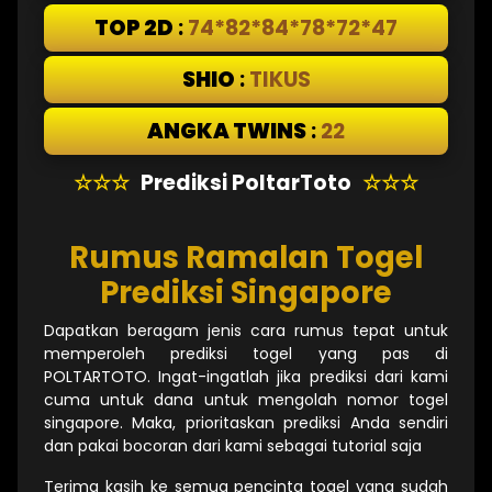
TOP 2D
:
74*82*84*78*72*47
SHIO
:
TIKUS
ANGKA TWINS
:
22
☆☆☆
Prediksi PoltarToto
☆☆☆
Rumus Ramalan Togel
Prediksi Singapore
Dapatkan beragam jenis cara rumus tepat untuk
memperoleh prediksi togel yang pas di
POLTARTOTO. Ingat-ingatlah jika prediksi dari kami
cuma untuk dana untuk mengolah nomor togel
singapore. Maka, prioritaskan prediksi Anda sendiri
dan pakai bocoran dari kami sebagai tutorial saja
Terima kasih ke semua pencinta togel yang sudah