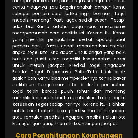
mempunyai keterampilan bagus sebagai hasil dari
cerita hidupnya. Lalu bagaimanakah dengan kamu
sebagai pemain baru ketika ingin bermain togel
mudah menang? Pasti agak sedikit susah. Tetapi,
tidak bila Kamu ketahui bagaimana mekanisme
mempermudah cara analitis ini. Karena itu Kamu
yang memiliki pengalaman sedikit apalagi buat
pemain baru, Kamu dapat maanfaatkan prediksi
angka togel kita. Kita dapat untuk angka yang baik,
baik dan pasti akan memiliki kesempatan besar
untuk meraih jackpot. Prediksi togel singapore
Bandar Togel Terpercaya PoltarToto tidak asal-
asalan dan Kamu bisa memperolehnya tanpa bayar
sedikitpun. Pengalaman kita di dunia pertaruhan
togel telah berapa puluh tahun dan memang
memiliki kesetiaan buat memberikan kalian angka
keluaran togel
setiap harinya. Karena itu, silahkan
untuk manfaatkan saja prediksi rumus singapore
atau ramalan prediksi singapore Prediksi PoltarToto
kita agar gampang memiliki keuntungan jackpot.
Cara Penghitungan Keuntungan