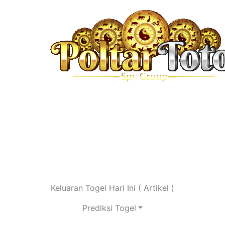
POLTARTOTO
POLTARTOTO
POLTARTOTO
POLTARTOTO
Keluaran Togel Hari Ini ( Artikel )
Prediksi Togel