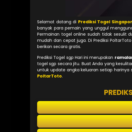
Selamat datang di
Prediksi Togel Singapo
banyak para pemain yang unggul menggunakan 
Permainan togel online sudah tidak sesulit
mudah dan cepat juga. Di Prediksi PoltarToto
berikan secara gratis.
Prediksi Togel sgp Hari ini merupakan
ramalan
togel sgp secara jitu. Buat Anda yang kesulit
untuk update angka keluaran setiap harinya 
PoltarToto
.
PREDIKS