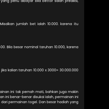
ang perlu dibayar bila bettor salah prediksi,
Misalkan jumlah bet ialah 10.000. karena itu
00. Bila besar nominal taruhan 10.000, karena
jika kalian taruhan 10.000 x 3000= 30.000.000
inan ini tak pernah mati, bahkan juga makin
 ini benar-benar disukai ialah, permainan ini
 dari permainan togel. Dan besar hadiah yang