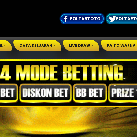
POLTARTOTO
POLTAR
EL
DATA KELUARAN
LIVE DRAW
PAITO WARNA