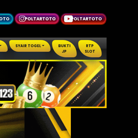
TOTO
POLTARTOTO
POLTARTOTO
SYAIR TOGEL
BUKTI
RTP
JP
SLOT