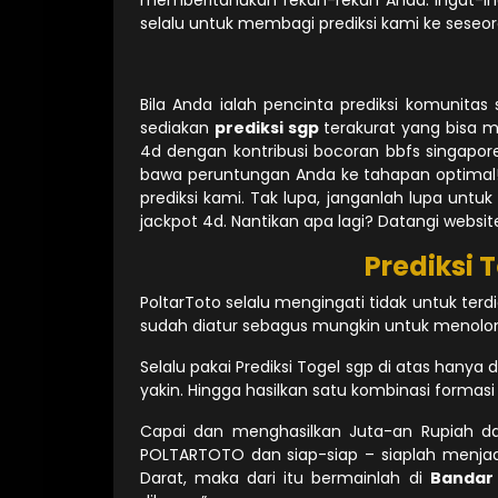
selalu untuk membagi prediksi kami ke seseor
Bila Anda ialah pencinta prediksi komunitas
sediakan
prediksi sgp
terakurat yang bisa m
4d dengan kontribusi bocoran bbfs singapore
bawa peruntungan Anda ke tahapan optimal!
prediksi kami. Tak lupa, janganlah lupa un
jackpot 4d. Nantikan apa lagi? Datangi websi
Prediksi
PoltarToto selalu mengingati tidak untuk terdi
sudah diatur sebagus mungkin untuk menolong
Selalu pakai Prediksi Togel sgp di atas han
yakin. Hingga hasilkan satu kombinasi formas
Capai dan menghasilkan Juta-an Rupiah dar
POLTARTOTO dan siap-siap – siaplah menja
Darat, maka dari itu bermainlah di
Bandar