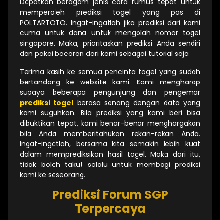
Dapatkan beragam jenis cara rumus tepat untuk
memperoleh prediksi togel yang pas di
POLTARTOTO. Ingat-ingatlah jika prediksi dari kami
cuma untuk dana untuk mengolah nomor togel
singapore. Maka, prioritaskan prediksi Anda sendiri
dan pakai bocoran dari kami sebagai tutorial saja
Terima kasih ke semua pencinta togel yang sudah
bertandang ke website kami. Kami mengharap
supaya beberapa pengunjung dan pengemar
prediksi togel
berasa senang dengan data yang
kami suguhkan. Bila prediksi yang kami beri bisa
dibuktikan tepat, kami benar-benar menghargakan
bila Anda memberitahukan rekan-rekan Anda.
Ingat-ingatlah, bersama kita semakin lebih kuat
dalam memprediksikan hasil togel. Maka dari itu,
tidak boleh takut selalu untuk membagi prediksi
kami ke seseorang.
Prediksi Forum SGP
Terpercaya