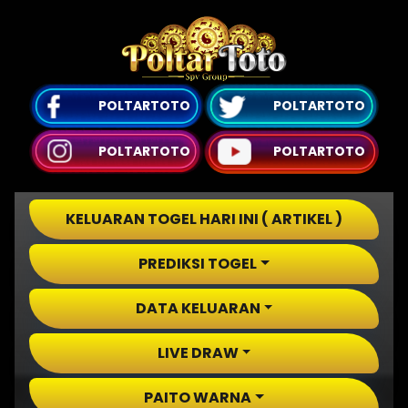
POLTARTOTO
POLTARTOTO
POLTARTOTO
POLTARTOTO
KELUARAN TOGEL HARI INI ( ARTIKEL )
PREDIKSI TOGEL
DATA KELUARAN
LIVE DRAW
PAITO WARNA