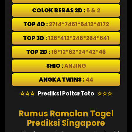
COLOK BEBAS 2D
:
6 & 2
TOP 4D
:
2714*7461*6412*4172
TOP 3D
:
126*412*246*264*641
TOP 2D
:
16*12*62*24*42*46
SHIO
:
ANJING
ANGKA TWINS
:
44
☆☆☆
Prediksi PoltarToto
☆☆☆
Rumus Ramalan Togel
Prediksi Singapore