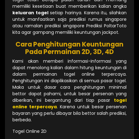
memiliki kesetiaan buat memberikan kalian angka
keluaran togel
setiap harinya. Karena itu, silahkan
untuk manfaatkan saja prediksi rumus singapore
atau ramalan prediksi singapore Prediksi PoltarToto
kita agar gampang memiliki keuntungan jackpot.
Cara Penghitungan Keuntungan
Pada Permainan 2D, 3D, 4D
Kami akan memberi informasi-informasi yang
dapat menolong kalian dalam hitung keuntungan di
dalam permainan togel online terpercaya.
Penghitungan ini diaplikasikan di semua pasar togel.
Maka untuk dasar cara penghitungan minimal
bettor dapat pahami, untuk besar persenan yang
diberikan, ini bergantung dari tiap pasar
togel
online terpercaya
. Karena untuk besar persenan
bayaran yang perlu dibayar bila bettor salah prediksi,
berbeda.
Togel Online 2D