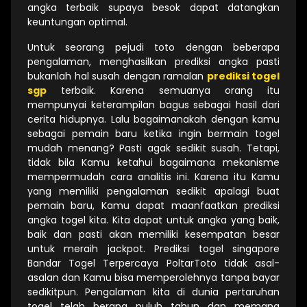
angka terbaik supaya besok dapat datangkan
keuntungan optimal.
Untuk seorang pejudi toto dengan beberapa
pengalaman, menghasilkan prediksi angka pasti
bukanlah hal susah dengan ramalan
prediksi togel
sgp
terbaik. Karena semuanya orang itu
mempunyai keterampilan bagus sebagai hasil dari
cerita hidupnya. Lalu bagaimanakah dengan kamu
sebagai pemain baru ketika ingin bermain togel
mudah menang? Pasti agak sedikit susah. Tetapi,
tidak bila Kamu ketahui bagaimana mekanisme
mempermudah cara analitis ini. Karena itu Kamu
yang memiliki pengalaman sedikit apalagi buat
pemain baru, Kamu dapat maanfaatkan prediksi
angka togel kita. Kita dapat untuk angka yang baik,
baik dan pasti akan memiliki kesempatan besar
untuk meraih jackpot. Prediksi togel singapore
Bandar Togel Terpercaya PoltarToto tidak asal-
asalan dan Kamu bisa memperolehnya tanpa bayar
sedikitpun. Pengalaman kita di dunia pertaruhan
togel telah berapa puluh tahun dan memang