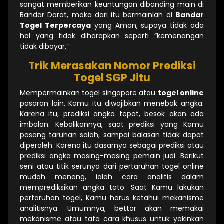
sangat memberikan keuntungan dibanding main di
Bandar Darat, maka dari itu bermainlah di
Bandar
Togel Terpercaya
yang Aman, supaya tidak ada
hal yang tidak diharapkan seperti “kemenangan
tidak dibayar.”
Trik Merasakan Nomor Prediksi
Togel SGP Jitu
Mempermainkan togel singapore atau
togel online
pasaran lain, Kamu itu diwajibkan menebak angka.
Karena itu, prediksi angka tepat, besok akan ada
imbalan. Kebalikannya, saat prediksi yang Kamu
pasang taruhan salah, sampai balasan tidak dapat
diperoleh. Karena itu dasarnya sebagai prediksi atau
prediksi angka masing-masing pemain judi. Berikut
seni atau titik serunya dari pertaruhan togel online
mudah menang, ialah cara analitis dalam
memprediksikan angka toto. Saat Kamu lakukan
pertaruhan togel, Kamu harus ketahui mekanisme
analitisnya. Umumnya, bettor akan memakai
mekanisme atau tata cara khusus untuk yakinkan