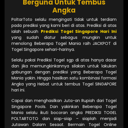
Berguna Untuk Tembus
Angka
PoltarToto selalu mengingati tidak untuk terdiam
pada prediksi yang kami beri di atas. Prediksi di atas
ialah sebuah
Prediksi Togel Singapore Hari Ini
yang sudah diatur sebagus mungkin untuk
menolong Beberapa Togel Mania raih JACKPOT di
Togel Singapore sehari-harinya.
Selalu pakai Prediksi Togel sgp di atas hanya dasar
dan jika memungkinkannya silakan untuk lakukan
gabungan dengan prediksi yang Beberapa Togel
Mania yakin. Hingga hasilkan satu kombinasi formasi
Angka yang Hebat untuk tembus Togel SINGAPORE
hari ini.
Capai dan menghasilkan Juta-an Rupiah dari Togel
Singapore Pools. Dan yakinkan Beberapa Togel
Mania selalu ikuti bocoran angka PREDIKSI TOGEL
POLTARTOTO dan siap-siap – siaplah menjadi
Jutawan Dalam Sesaat. Bermain Togel Online