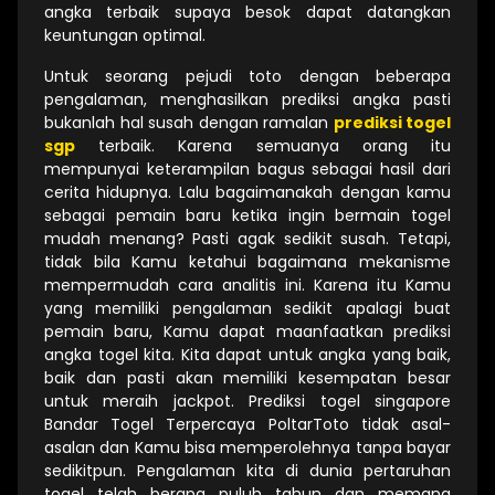
angka terbaik supaya besok dapat datangkan
keuntungan optimal.
Untuk seorang pejudi toto dengan beberapa
pengalaman, menghasilkan prediksi angka pasti
bukanlah hal susah dengan ramalan
prediksi togel
sgp
terbaik. Karena semuanya orang itu
mempunyai keterampilan bagus sebagai hasil dari
cerita hidupnya. Lalu bagaimanakah dengan kamu
sebagai pemain baru ketika ingin bermain togel
mudah menang? Pasti agak sedikit susah. Tetapi,
tidak bila Kamu ketahui bagaimana mekanisme
mempermudah cara analitis ini. Karena itu Kamu
yang memiliki pengalaman sedikit apalagi buat
pemain baru, Kamu dapat maanfaatkan prediksi
angka togel kita. Kita dapat untuk angka yang baik,
baik dan pasti akan memiliki kesempatan besar
untuk meraih jackpot. Prediksi togel singapore
Bandar Togel Terpercaya PoltarToto tidak asal-
asalan dan Kamu bisa memperolehnya tanpa bayar
sedikitpun. Pengalaman kita di dunia pertaruhan
togel telah berapa puluh tahun dan memang