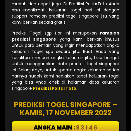
mudah dan cepat juga. Di Prediksi PoltarToto Anda
bisa menikmati keluaran togel hari ini dengan
support ramalan prediksi togel singapore jitu yang
kami berikan secara gratis.
Prediksi Togel sgp Hari ini merupakan
ramalan
prediksi singapore
yang kami berikan khusus
untuk para pemain yang ingin mendapatkan angka
keluaran togel sgp secara jitu. Buat Anda yang
kesulitan mencari angka keluaran jitu, bisa banget
untuk menggunakan data prediksi togel singapore
ini. Selanjutnya, untuk update angka keluaran setiap
harinya sudah kami sediakan tabel keluaran togel
yang bisa Anda chek di halaman data keluaran
singapore
Prediksi PoltarToto
.
PREDIKSI TOGEL SINGAPORE –
KAMIS, 17 NOVEMBER 2022
ANGKA MAIN
:
9 3 1 4 6