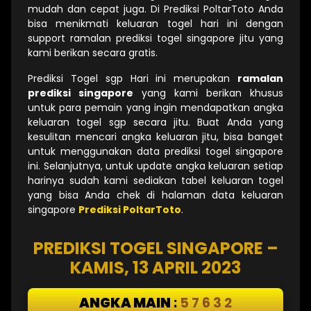
mudah dan cepat juga. Di Prediksi PoltarToto Anda
bisa menikmati keluaran togel hari ini dengan
support ramalan prediksi togel singapore jitu yang
kami berikan secara gratis.
Prediksi Togel sgp Hari ini merupakan
ramalan
prediksi singapore
yang kami berikan khusus
untuk para pemain yang ingin mendapatkan angka
keluaran togel sgp secara jitu. Buat Anda yang
kesulitan mencari angka keluaran jitu, bisa banget
untuk menggunakan data prediksi togel singapore
ini. Selanjutnya, untuk update angka keluaran setiap
harinya sudah kami sediakan tabel keluaran togel
yang bisa Anda chek di halaman data keluaran
singapore
Prediksi PoltarToto
.
PREDIKSI TOGEL SINGAPORE –
KAMIS, 13 APRIL 2023
ANGKA MAIN
:
5 7 6 3 2