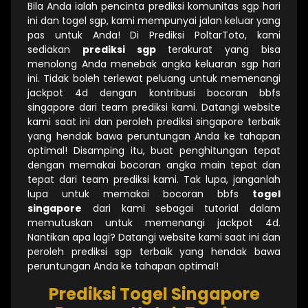
Bila Anda ialah pencinta prediksi komunitas sgp hari
ini dan togel sgp, kami mempunyai jalan keluar yang
pas untuk Anda! Di Prediksi PoltarToto, kami
sediakan
prediksi sgp
terakurat yang bisa
menolong Anda menebak angka keluaran sgp hari
ini. Tidak boleh terlewat peluang untuk memenangi
jackpot 4d dengan kontribusi bocoran bbfs
singapore dari team prediksi kami. Datangi website
kami saat ini dan peroleh prediksi singapore terbaik
yang hendak bawa peruntungan Anda ke tahapan
optimal! Disamping itu, buat penghitungan tepat
dengan memakai bocoran angka main tepat dan
tepat dari team prediksi kami. Tak lupa, janganlah
lupa untuk memakai bocoran bbfs
togel
singapore
dari kami sebagai tutorial dalam
memutuskan untuk memenangi jackpot 4d.
Nantikan apa lagi? Datangi website kami saat ini dan
peroleh prediksi sgp terbaik yang hendak bawa
peruntungan Anda ke tahapan optimal!
Prediksi Togel Singapore