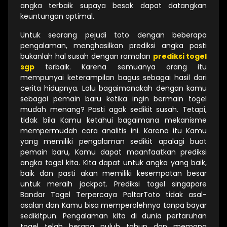
angka terbaik supaya besok dapat datangkan
keuntungan optimal.
Untuk seorang pejudi toto dengan beberapa
pengalaman, menghasilkan prediksi angka pasti
bukanlah hal susah dengan ramalan
prediksi togel
sgp
terbaik. Karena semuanya orang itu
mempunyai keterampilan bagus sebagai hasil dari
cerita hidupnya. Lalu bagaimanakah dengan kamu
sebagai pemain baru ketika ingin bermain togel
mudah menang? Pasti agak sedikit susah. Tetapi,
tidak bila Kamu ketahui bagaimana mekanisme
mempermudah cara analitis ini. Karena itu Kamu
yang memiliki pengalaman sedikit apalagi buat
pemain baru, Kamu dapat maanfaatkan prediksi
angka togel kita. Kita dapat untuk angka yang baik,
baik dan pasti akan memiliki kesempatan besar
untuk meraih jackpot. Prediksi togel singapore
Bandar Togel Terpercaya PoltarToto tidak asal-
asalan dan Kamu bisa memperolehnya tanpa bayar
sedikitpun. Pengalaman kita di dunia pertaruhan
togel telah berapa puluh tahun dan memang