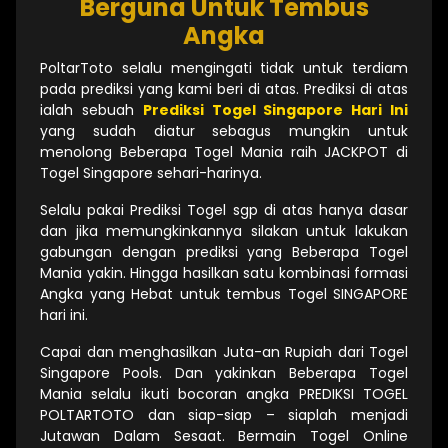
Berguna Untuk Tembus
Angka
PoltarToto selalu mengingati tidak untuk terdiam
pada prediksi yang kami beri di atas. Prediksi di atas
ialah sebuah
Prediksi Togel Singapore Hari Ini
yang sudah diatur sebagus mungkin untuk
menolong Beberapa Togel Mania raih JACKPOT di
Togel Singapore sehari-harinya.
Selalu pakai Prediksi Togel sgp di atas hanya dasar
dan jika memungkinkannya silakan untuk lakukan
gabungan dengan prediksi yang Beberapa Togel
Mania yakin. Hingga hasilkan satu kombinasi formasi
Angka yang Hebat untuk tembus Togel SINGAPORE
hari ini.
Capai dan menghasilkan Juta-an Rupiah dari Togel
Singapore Pools. Dan yakinkan Beberapa Togel
Mania selalu ikuti bocoran angka PREDIKSI TOGEL
POLTARTOTO dan siap-siap – siaplah menjadi
Jutawan Dalam Sesaat. Bermain Togel Online