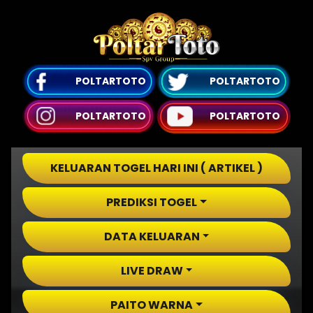
POLTARTOTO
POLTARTOTO
POLTARTOTO
POLTARTOTO
KELUARAN TOGEL HARI INI ( ARTIKEL )
PREDIKSI TOGEL
DATA KELUARAN
LIVE DRAW
PAITO WARNA