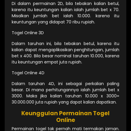
Di dalam permainan 2D, bila tebakan kalian betul,
karena itu keuntungan kalian ialah jumlah bet x 70.
Misalkan jumlah bet ialah 10.000. karena itu
keuntungan yang didapat 70 ribu rupiah.
Togel Online 3D
Dalam taruhan ini, bila tebakan betul, karena itu
kalian dapat mengaplikasikan penghitungan, jumlah
bet x 400. Bila besar nominal taruhan 10.000, karena
itu keuntungan empat juta rupiah.
Togel Online 4D
Dalam taruhan 4D, ini sebagai perkalian paling
besar. Di mana perhitungannya ialah jumlah bet x
3000. Maka jika kalian taruhan 10.000 x 3000=
30.000.000 juta rupiah yang dapat kalian dapatkan.
Keunggulan Permainan Togel
Online
Permainan togel tak pernah mati termakan jaman.