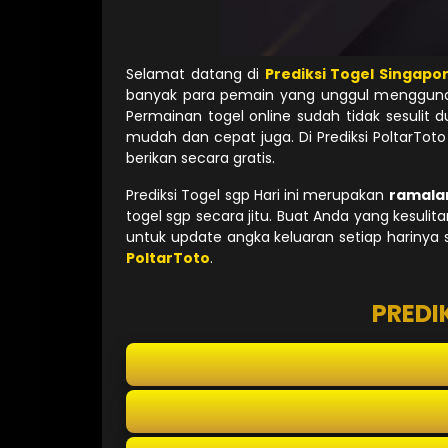
Selamat datang di
Prediksi Togel Singapo
banyak para pemain yang unggul menggunakan 
Permainan togel online sudah tidak sesulit
mudah dan cepat juga. Di Prediksi PoltarToto
berikan secara gratis.
Prediksi Togel sgp Hari ini merupakan
ramalan
togel sgp secara jitu. Buat Anda yang kesulit
untuk update angka keluaran setiap harinya 
PoltarToto
.
PREDI