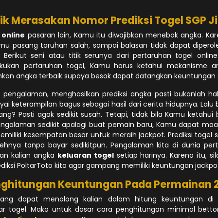
rik Merasakan Nomor Prediksi Togel SGP Ji
 online
pasaran lain, Kamu itu diwajibkan menebak angka. Kare
amu pasang taruhan salah, sampai balasan tidak dapat diperole
 Berikut seni atau titik serunya dari pertaruhan togel onli
kukan pertaruhan togel, Kamu harus ketahui mekanisme a
nkan angka terbaik supaya besok dapat datangkan keuntungan 
a pengalaman, menghasilkan prediksi angka pasti bukanlah h
ai keterampilan bagus sebagai hasil dari cerita hidupnya. L
ang? Pasti agak sedikit susah. Tetapi, tidak bila Kamu ke
 pengalaman sedikit apalagi buat pemain baru, Kamu dapat maanf
emiliki kesempatan besar untuk meraih jackpot. Prediksi togel
hnya tanpa bayar sedikitpun. Pengalaman kita di dunia per
an kalian angka
keluaran togel
setiap harinya. Karena itu, s
ediksi PoltarToto kita agar gampang memiliki keuntungan jackpo
ghitungan Keuntungan Pada Permainan 2
yang dapat menolong kalian dalam hitung keuntungan di d
asar togel. Maka untuk dasar cara penghitungan minimal bett