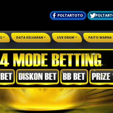
POLTARTOTO
POLTAR
EL
DATA KELUARAN
LIVE DRAW
PAITO WARNA