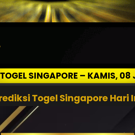
 TOGEL SINGAPORE – KAMIS, 08 
rediksi Togel Singapore Hari I