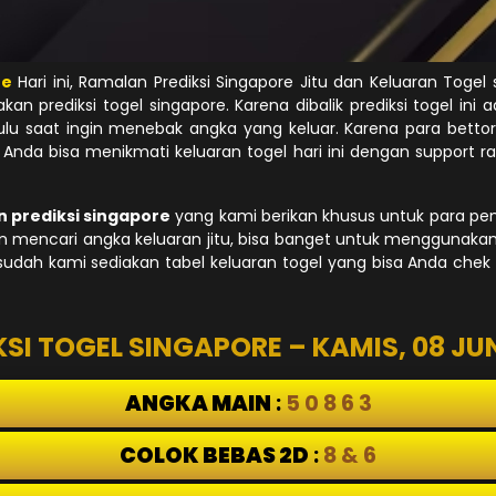
re
Hari ini, Ramalan Prediksi Singapore Jitu dan Keluaran Togel s
prediksi togel singapore. Karena dibalik prediksi togel ini a
 dulu saat ingin menebak angka yang keluar. Karena para bett
 Anda bisa menikmati keluaran togel hari ini dengan support ra
 prediksi singapore
yang kami berikan khusus untuk para pe
an mencari angka keluaran jitu, bisa banget untuk menggunakan d
sudah kami sediakan tabel keluaran togel yang bisa Anda chek
KSI TOGEL SINGAPORE – KAMIS, 08 JUN
ANGKA MAIN
:
5 0 8 6 3
COLOK BEBAS 2D
:
8 & 6