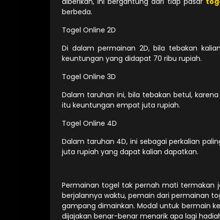
diberikan, ini bergantung dari tiap pasar
tog
berbeda.
Togel Online 2D
Di dalam permainan 2D, bila tebakan kalian 
keuntungan yang didapat 70 ribu rupiah.
Togel Online 3D
Dalam taruhan ini, bila tebakan betul, karen
itu keuntungan empat juta rupiah.
Togel Online 4D
Dalam taruhan 4D, ini sebagai perkalian pali
juta rupiah yang dapat kalian dapatkan.
Permainan togel tak pernah mati termakan j
berjalannya waktu, pemain dari permainan tog
gampang dimainkan. Modal untuk bermain keci
dijajakan benar-benar menarik apa lagi hadia