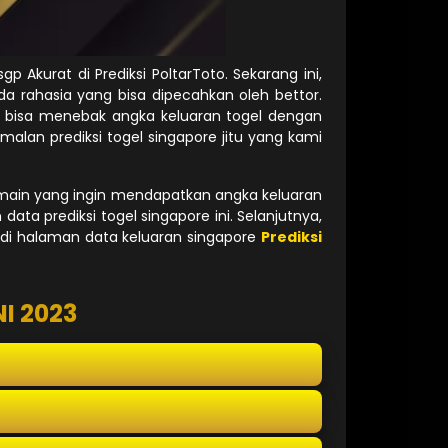
gp Akurat di Prediksi PoltarToto. Sekarang ini,
da rahasia yang bisa dipecahkan oleh bettor.
or bisa menebak angka keluaran togel dengan
malan prediksi togel singapore jitu yang kami
main yang ingin mendapatkan angka keluaran
ata prediksi togel singapore ini. Selanjutnya,
 di halaman data keluaran singapore
Prediksi
I 2023