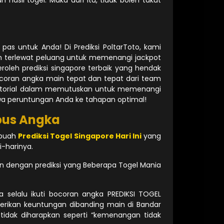
pas untuk Anda! Di Prediksi PoltarToto, kami
eh terlewat peluang untuk memenangi jackpot
roleh prediksi singapore terbaik yang hendak
coran angka main tepat dan tepat dari team
tutorial dalam memutuskan untuk memenangi
bawa peruntungan Anda ke tahapan optimal!
bus Angka
sebuah
Prediksi Togel Singapore Hari Ini
yang
-harinya.
an dengan prediksi yang Beberapa Togel Mania
 selalu ikuti bocoran angka PREDIKSI TOGEL
rikan keuntungan dibanding main di Bandar
idak diharapkan seperti “kemenangan tidak