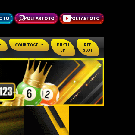
TOTO
POLTARTOTO
POLTARTOTO
SYAIR TOGEL
BUKTI
RTP
JP
SLOT