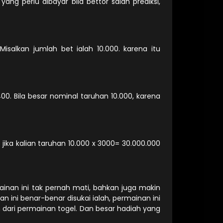
ang perlu dibayar bila bettor salah prediksi,
Misalkan jumlah bet ialah 10.000. karena itu
00. Bila besar nominal taruhan 10.000, karena
jika kalian taruhan 10.000 x 3000= 30.000.000
inan ini tak pernah mati, bahkan juga makin
 ini benar-benar disukai ialah, permainan ini
 dari permainan togel. Dan besar hadiah yang