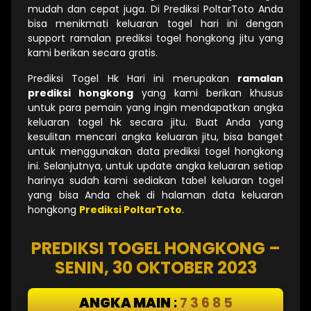
mudah dan cepat juga. Di Prediksi PoltarToto Anda
bisa menikmati keluaran togel hari ini dengan
support ramalan prediksi togel hongkong jitu yang
kami berikan secara gratis.
Prediksi Togel Hk Hari ini merupakan
ramalan
prediksi hongkong
yang kami berikan khusus
untuk para pemain yang ingin mendapatkan angka
keluaran togel hk secara jitu. Buat Anda yang
kesulitan mencari angka keluaran jitu, bisa banget
untuk menggunakan data prediksi togel hongkong
ini. Selanjutnya, untuk update angka keluaran setiap
harinya sudah kami sediakan tabel keluaran togel
yang bisa Anda chek di halaman data keluaran
hongkong
Prediksi PoltarToto
.
PREDIKSI TOGEL HONGKONG –
SENIN, 30 OKTOBER 2023
ANGKA MAIN
:
7 3 6 8 5