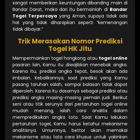
sangat memberikan keuntungan dibanding main di
Bandar Darat, maka dari itu bermainlah di
Bandar
Togel Terpercaya
yang Aman, supaya tidak ada
hal yang tidak diharapkan seperti “kemenangan
tidak dibayar.”
Trik Merasakan Nomor Prediksi
Togel HK Jitu
Mempermainkan togel hongkong atau
togel online
pasaran lain, Kamu itu diwajibkan menebak angka.
Karena itu, prediksi angka tepat, besok akan ada
imbalan. Kebalikannya, saat prediksi yang Kamu
pasang taruhan salah, sampai balasan tidak dapat
diperoleh. Karena itu dasarnya sebagai prediksi atau
prediksi angka masing-masing pemain judi. Berikut
seni atau titik serunya dari pertaruhan togel online
mudah menang, ialah cara analitis dalam
memprediksikan angka toto. Saat Kamu lakukan
pertaruhan togel, Kamu harus ketahui mekanisme
analitisnya. Umumnya, bettor akan memakai
mekanisme atau tata cara khusus untuk yakinkan