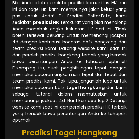
Bila Anda ialah pencinta prediksi komunitas HK hari
ini dan togel HK, kami mempunyai jalan keluar yang
pas untuk Anda! Di Prediksi PoltarToto, kami
sediakan
prediksi HK
terakurat yang bisa menolong
Anda menebak angka keluaran HK hari ini. Tidak
boleh terlewat peluang untuk memenangi jackpot
4d dengan kontribusi bocoran bbfs hongkong dari
team prediksi kami. Datangi website kami saat ini
dan peroleh prediksi hongkong terbaik yang hendak
bawa peruntungan Anda ke tahapan optimal!
Disamping itu, buat penghitungan tepat dengan
memakai bocoran angka main tepat dan tepat dari
team prediksi kami. Tak lupa, janganlah lupa untuk
memakai bocoran bbfs
togel hongkong
dari kami
sebagai tutorial dalam memutuskan untuk
memenangi jackpot 4d. Nantikan apa lagi? Datangi
website kami saat ini dan peroleh prediksi HK terbaik
yang hendak bawa peruntungan Anda ke tahapan
optimal!
Prediksi Togel Hongkong