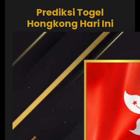
Prediksi Togel
Hongkong Hari Ini