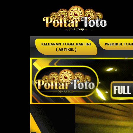
KELUARAN TOGEL HARI INI
PREDIKSI TOG
( ARTIKEL )