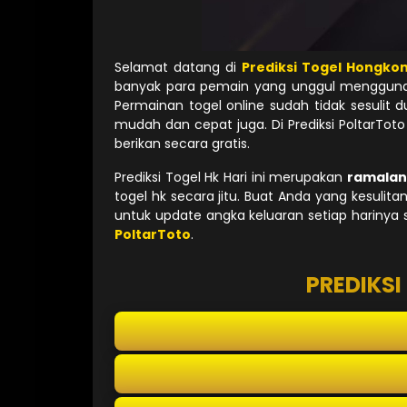
Selamat datang di
Prediksi Togel Hongko
banyak para pemain yang unggul menggunakan 
Permainan togel online sudah tidak sesulit
mudah dan cepat juga. Di Prediksi PoltarToto
berikan secara gratis.
Prediksi Togel Hk Hari ini merupakan
ramalan
togel hk secara jitu. Buat Anda yang kesulit
untuk update angka keluaran setiap harinya
PoltarToto
.
PREDIKSI