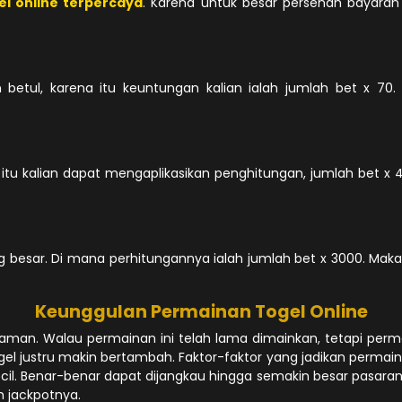
el online terpercaya
. Karena untuk besar persenan bayaran y
betul, karena itu keuntungan kalian ialah jumlah bet x 70. 
a itu kalian dapat mengaplikasikan penghitungan, jumlah bet x 4
ng besar. Di mana perhitungannya ialah jumlah bet x 3000. Maka 
Keunggulan Permainan Togel Online
aman. Walau permainan ini telah lama dimainkan, tetapi perma
el justru makin bertambah. Faktor-faktor yang jadikan permainan
l. Benar-benar dapat dijangkau hingga semakin besar pasaran
h jackpotnya.