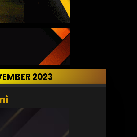
VEMBER 2023
ni