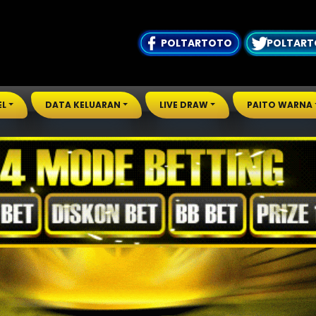
POLTARTOTO
POLTAR
EL
DATA KELUARAN
LIVE DRAW
PAITO WARNA