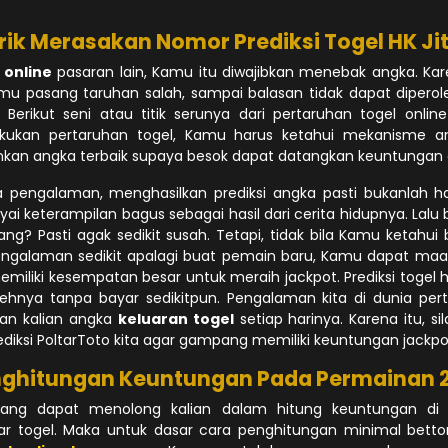
rik Merasakan Nomor Prediksi Togel HK Ji
 online
pasaran lain, Kamu itu diwajibkan menebak angka. Kare
amu pasang taruhan salah, sampai balasan tidak dapat diperole
 Berikut seni atau titik serunya dari pertaruhan togel onli
kukan pertaruhan togel, Kamu harus ketahui mekanisme a
nkan angka terbaik supaya besok dapat datangkan keuntungan 
a pengalaman, menghasilkan prediksi angka pasti bukanlah 
ai keterampilan bagus sebagai hasil dari cerita hidupnya. L
ang? Pasti agak sedikit susah. Tetapi, tidak bila Kamu ke
 pengalaman sedikit apalagi buat pemain baru, Kamu dapat maanf
memiliki kesempatan besar untuk meraih jackpot. Prediksi togel
hnya tanpa bayar sedikitpun. Pengalaman kita di dunia per
an kalian angka
keluaran togel
setiap harinya. Karena itu, s
diksi PoltarToto kita agar gampang memiliki keuntungan jackpo
ghitungan Keuntungan Pada Permainan 2
yang dapat menolong kalian dalam hitung keuntungan di d
asar togel. Maka untuk dasar cara penghitungan minimal bett