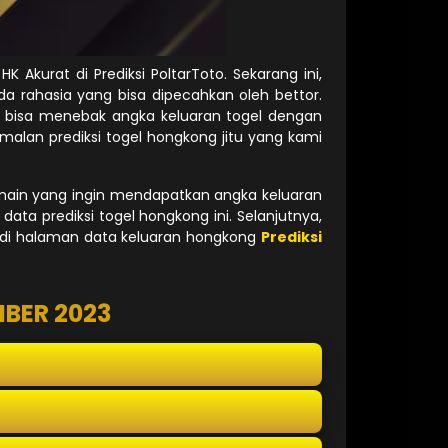
K Akurat di Prediksi PoltarToto. Sekarang ini,
da rahasia yang bisa dipecahkan oleh bettor.
or bisa menebak angka keluaran togel dengan
amalan prediksi togel hongkong jitu yang kami
main yang ingin mendapatkan angka keluaran
ata prediksi togel hongkong ini. Selanjutnya,
k di halaman data keluaran hongkong
Prediksi
MBER 2023