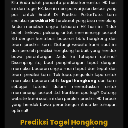
Bila Anda ialah pencinta prediksi komunitas HK hari
ini dan togel HK, kami mempunyai jalan keluar yang
pas untuk Anda! Di Prediksi PoltarToto, kami
sediakan
prediksi HK
terakurat yang bisa menolong
Anda menebak angka keluaran HK hari ini. Tidak
boleh terlewat peluang untuk memenangi jackpot
4d dengan kontribusi bocoran bbfs hongkong dari
team prediksi kami. Datangi website kami saat ini
dan peroleh prediksi hongkong terbaik yang hendak
bawa peruntungan Anda ke tahapan optimal!
Disamping itu, buat penghitungan tepat dengan
memakai bocoran angka main tepat dan tepat dari
team prediksi kami. Tak lupa, janganlah lupa untuk
memakai bocoran bbfs
togel hongkong
dari kami
sebagai tutorial dalam memutuskan untuk
memenangi jackpot 4d. Nantikan apa lagi? Datangi
website kami saat ini dan peroleh prediksi HK terbaik
yang hendak bawa peruntungan Anda ke tahapan
optimal!
Prediksi Togel Hongkong