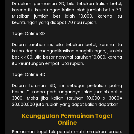
Di dalam permainan 2D, bila tebakan kalian betul,
karena itu keuntungan kalian ialah jumlah bet x 70.
Misalkan jumlah bet ialah 10.000. karena itu
keuntungan yang didapat 70 ribu rupiah.
Togel Online 3D
Dalam taruhan ini, bila tebakan betul, karena itu
kalian dapat mengaplikasikan penghitungan, jumlah
bet x 400. Bila besar nominal taruhan 10.000, karena
itu keuntungan empat juta rupiah.
Togel Online 4D
Dalam taruhan 4D, ini sebagai perkalian paling
besar. Di mana perhitungannya ialah jumlah bet x
3000. Maka jika kalian taruhan 10.000 x 3000=
30.000.000 juta rupiah yang dapat kalian dapatkan.
Keunggulan Permainan Togel
Online
Permainan togel tak pernah mati termakan jaman.