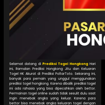
Selamat datang di
Prediksi Togel Hongkong
Hari
ini, Ramalan Prediksi Hongkong Jitu dan Keluaran
Togel HK Akurat di Prediksi PoltarToto. Sekarang ini,
banyak para pemain yang unggul menggunakan
prediksi togel hongkong. Karena dibalik prediksi togel
ini ada rahasia yang bisa dipecahkan oleh bettor.
Permainan togel online sudah tidak sesulit dulu saat
ingin menebak angka yang keluar. Karena para
bettor bisa menebak angka keluaran togel dengan