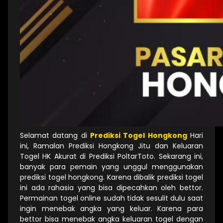
Selamat datang di
Prediksi Togel Hongkong
Hari
ini, Ramalan Prediksi Hongkong Jitu dan Keluaran
Togel HK Akurat di Prediksi PoltarToto. Sekarang ini,
banyak para pemain yang unggul menggunakan
prediksi togel hongkong. Karena dibalik prediksi togel
ini ada rahasia yang bisa dipecahkan oleh bettor.
Permainan togel online sudah tidak sesulit dulu saat
ingin menebak angka yang keluar. Karena para
bettor bisa menebak angka keluaran togel dengan