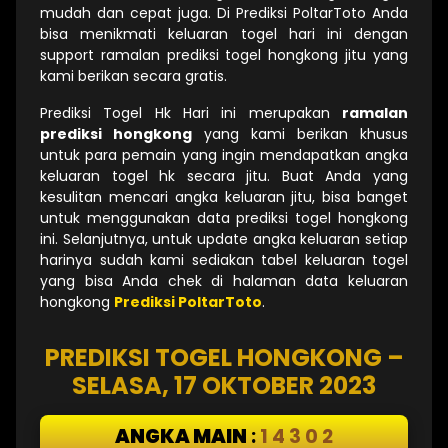
mudah dan cepat juga. Di Prediksi PoltarToto Anda
bisa menikmati keluaran togel hari ini dengan
support ramalan prediksi togel hongkong jitu yang
kami berikan secara gratis.
Prediksi Togel Hk Hari ini merupakan
ramalan
prediksi hongkong
yang kami berikan khusus
untuk para pemain yang ingin mendapatkan angka
keluaran togel hk secara jitu. Buat Anda yang
kesulitan mencari angka keluaran jitu, bisa banget
untuk menggunakan data prediksi togel hongkong
ini. Selanjutnya, untuk update angka keluaran setiap
harinya sudah kami sediakan tabel keluaran togel
yang bisa Anda chek di halaman data keluaran
hongkong
Prediksi PoltarToto
.
PREDIKSI TOGEL HONGKONG –
SELASA, 17 OKTOBER 2023
ANGKA MAIN
:
1 4 3 0 2