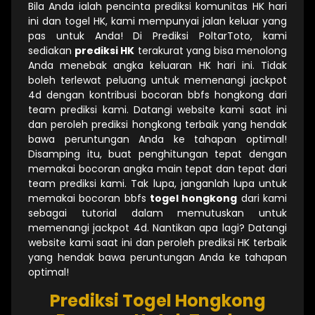
Bila Anda ialah pencinta prediksi komunitas HK hari
ini dan togel HK, kami mempunyai jalan keluar yang
pas untuk Anda! Di Prediksi PoltarToto, kami
sediakan
prediksi HK
terakurat yang bisa menolong
Anda menebak angka keluaran HK hari ini. Tidak
boleh terlewat peluang untuk memenangi jackpot
4d dengan kontribusi bocoran bbfs hongkong dari
team prediksi kami. Datangi website kami saat ini
dan peroleh prediksi hongkong terbaik yang hendak
bawa peruntungan Anda ke tahapan optimal!
Disamping itu, buat penghitungan tepat dengan
memakai bocoran angka main tepat dan tepat dari
team prediksi kami. Tak lupa, janganlah lupa untuk
memakai bocoran bbfs
togel hongkong
dari kami
sebagai tutorial dalam memutuskan untuk
memenangi jackpot 4d. Nantikan apa lagi? Datangi
website kami saat ini dan peroleh prediksi HK terbaik
yang hendak bawa peruntungan Anda ke tahapan
optimal!
Prediksi Togel Hongkong