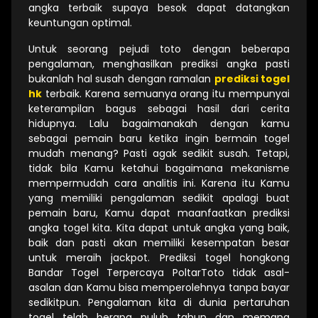
angka terbaik supaya besok dapat datangkan
keuntungan optimal.
Untuk seorang pejudi toto dengan beberapa
pengalaman, menghasilkan prediksi angka pasti
bukanlah hal susah dengan ramalan
prediksi togel
hk
terbaik. Karena semuanya orang itu mempunyai
keterampilan bagus sebagai hasil dari cerita
hidupnya. Lalu bagaimanakah dengan kamu
sebagai pemain baru ketika ingin bermain togel
mudah menang? Pasti agak sedikit susah. Tetapi,
tidak bila Kamu ketahui bagaimana mekanisme
mempermudah cara analitis ini. Karena itu Kamu
yang memiliki pengalaman sedikit apalagi buat
pemain baru, Kamu dapat maanfaatkan prediksi
angka togel kita. Kita dapat untuk angka yang baik,
baik dan pasti akan memiliki kesempatan besar
untuk meraih jackpot. Prediksi togel hongkong
Bandar Togel Terpercaya PoltarToto tidak asal-
asalan dan Kamu bisa memperolehnya tanpa bayar
sedikitpun. Pengalaman kita di dunia pertaruhan
togel telah berapa puluh tahun dan memang