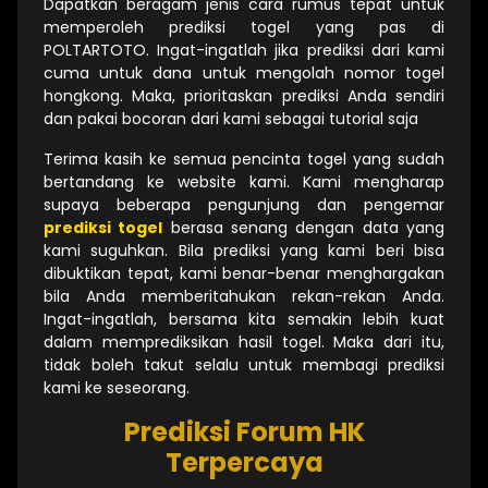
Dapatkan beragam jenis cara rumus tepat untuk
memperoleh prediksi togel yang pas di
POLTARTOTO. Ingat-ingatlah jika prediksi dari kami
cuma untuk dana untuk mengolah nomor togel
hongkong. Maka, prioritaskan prediksi Anda sendiri
dan pakai bocoran dari kami sebagai tutorial saja
Terima kasih ke semua pencinta togel yang sudah
bertandang ke website kami. Kami mengharap
supaya beberapa pengunjung dan pengemar
prediksi togel
berasa senang dengan data yang
kami suguhkan. Bila prediksi yang kami beri bisa
dibuktikan tepat, kami benar-benar menghargakan
bila Anda memberitahukan rekan-rekan Anda.
Ingat-ingatlah, bersama kita semakin lebih kuat
dalam memprediksikan hasil togel. Maka dari itu,
tidak boleh takut selalu untuk membagi prediksi
kami ke seseorang.
Prediksi Forum HK
Terpercaya