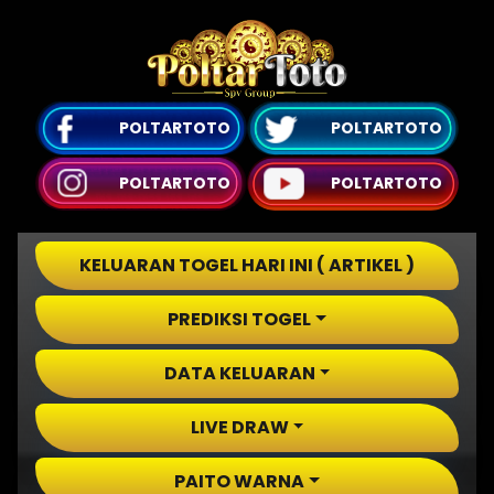
POLTARTOTO
POLTARTOTO
POLTARTOTO
POLTARTOTO
KELUARAN TOGEL HARI INI ( ARTIKEL )
PREDIKSI TOGEL
DATA KELUARAN
LIVE DRAW
PAITO WARNA