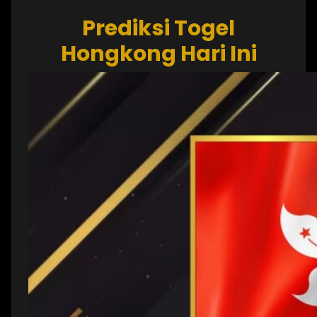
Prediksi Togel
Hongkong Hari Ini