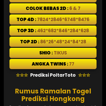
COLOK BEBAS 2D
:
6 & 7
TOP 4D
:
7824*2846*6748*8476
TOP 3D
:
462*682*846*284*628
TOP 2D
:
86*26*48*24*84*28
SHIO
:
TIKUS
ANGKA TWINS
:
77
☆☆☆
Prediksi PoltarToto
☆☆☆
Rumus Ramalan Togel
Prediksi Hongkong