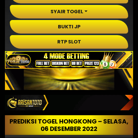
SYAIR TOGEL
BUKTI JP
RTP SLOT
PREDIKSI TOGEL HONGKONG – SELASA,
06 DESEMBER 2022