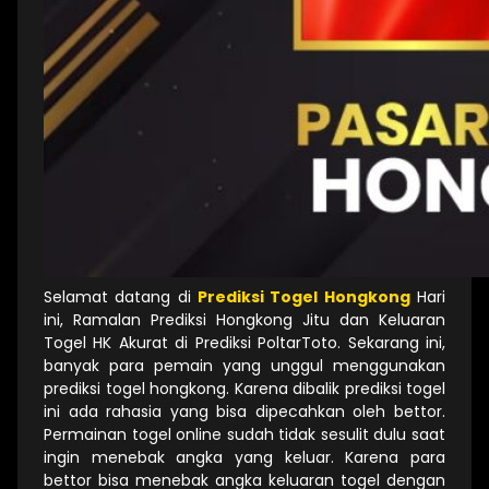
Selamat datang di
Prediksi Togel Hongkong
Hari
ini, Ramalan Prediksi Hongkong Jitu dan Keluaran
Togel HK Akurat di Prediksi PoltarToto. Sekarang ini,
banyak para pemain yang unggul menggunakan
prediksi togel hongkong. Karena dibalik prediksi togel
ini ada rahasia yang bisa dipecahkan oleh bettor.
Permainan togel online sudah tidak sesulit dulu saat
ingin menebak angka yang keluar. Karena para
bettor bisa menebak angka keluaran togel dengan