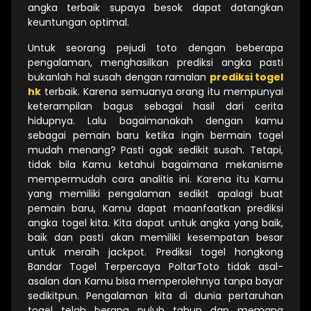
angka terbaik supaya besok dapat datangkan
keuntungan optimal.
Untuk seorang pejudi toto dengan beberapa
pengalaman, menghasilkan prediksi angka pasti
bukanlah hal susah dengan ramalan
prediksi togel
hk
terbaik. Karena semuanya orang itu mempunyai
keterampilan bagus sebagai hasil dari cerita
hidupnya. Lalu bagaimanakah dengan kamu
sebagai pemain baru ketika ingin bermain togel
mudah menang? Pasti agak sedikit susah. Tetapi,
tidak bila Kamu ketahui bagaimana mekanisme
mempermudah cara analitis ini. Karena itu Kamu
yang memiliki pengalaman sedikit apalagi buat
pemain baru, Kamu dapat maanfaatkan prediksi
angka togel kita. Kita dapat untuk angka yang baik,
baik dan pasti akan memiliki kesempatan besar
untuk meraih jackpot. Prediksi togel hongkong
Bandar Togel Terpercaya PoltarToto tidak asal-
asalan dan Kamu bisa memperolehnya tanpa bayar
sedikitpun. Pengalaman kita di dunia pertaruhan
togel telah berapa puluh tahun dan memang