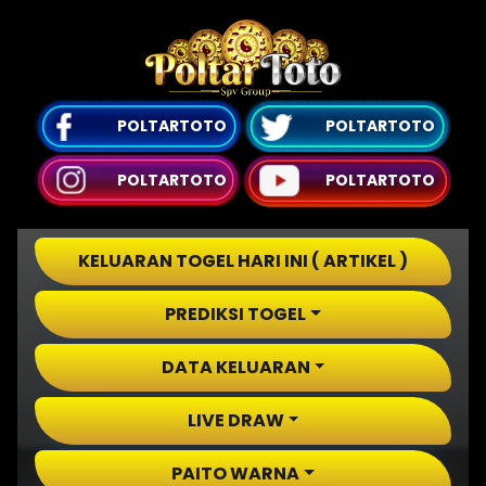
POLTARTOTO
POLTARTOTO
POLTARTOTO
POLTARTOTO
KELUARAN TOGEL HARI INI ( ARTIKEL )
PREDIKSI TOGEL
DATA KELUARAN
LIVE DRAW
PAITO WARNA