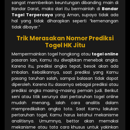
sangat memberikan keuntungan dibanding main di
Bandar Darat, maka dari itu bermainlah di
Bandar
Togel Terpercaya
yang Aman, supaya tidak ada
hal yang tidak diharapkan seperti “kemenangan
tidak dibayar.”
Trik Merasakan Nomor Prediksi
Togel HK Jitu
Mempermainkan togel hongkong atau
togel online
pasaran lain, Kamu itu diwajibkan menebak angka.
Karena itu, prediksi angka tepat, besok akan ada
imbalan. Kebalikannya, saat prediksi yang Kamu
pasang taruhan salah, sampai balasan tidak dapat
diperoleh. Karena itu dasarnya sebagai prediksi atau
prediksi angka masing-masing pemain judi. Berikut
seni atau titik serunya dari pertaruhan togel online
mudah menang, ialah cara analitis dalam
memprediksikan angka toto. Saat Kamu lakukan
pertaruhan togel, Kamu harus ketahui mekanisme
analitisnya. Umumnya, bettor akan memakai
mekanisme atau tata cara khusus untuk yakinkan