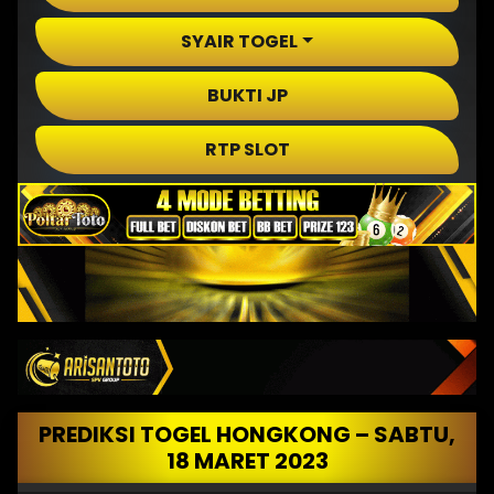
SYAIR TOGEL
BUKTI JP
RTP SLOT
PREDIKSI TOGEL HONGKONG – SABTU,
18 MARET 2023