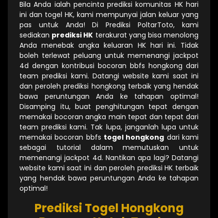
Bila Anda ialah pencinta prediksi komunitas HK hari
ini dan togel HK, kami mempunyai jalan keluar yang
pas untuk Anda! Di Prediksi PoltarToto, kami
sediakan
prediksi HK
terakurat yang bisa menolong
Anda menebak angka keluaran HK hari ini. Tidak
boleh terlewat peluang untuk memenangi jackpot
4d dengan kontribusi bocoran bbfs hongkong dari
team prediksi kami. Datangi website kami saat ini
dan peroleh prediksi hongkong terbaik yang hendak
bawa peruntungan Anda ke tahapan optimal!
Disamping itu, buat penghitungan tepat dengan
memakai bocoran angka main tepat dan tepat dari
team prediksi kami. Tak lupa, janganlah lupa untuk
memakai bocoran bbfs
togel hongkong
dari kami
sebagai tutorial dalam memutuskan untuk
memenangi jackpot 4d. Nantikan apa lagi? Datangi
website kami saat ini dan peroleh prediksi HK terbaik
yang hendak bawa peruntungan Anda ke tahapan
optimal!
Prediksi Togel Hongkong