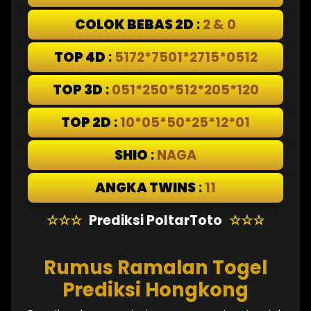
COLOK BEBAS 2D
:
2 & 0
TOP 4D
:
5172*7501*2715*0512
TOP 3D
:
051*250*512*205*120
TOP 2D
:
10*05*50*25*12*01
SHIO
:
NAGA
ANGKA TWINS
:
11
☆☆☆
Prediksi PoltarToto
☆☆☆
Rumus Ramalan Togel
Prediksi Hongkong