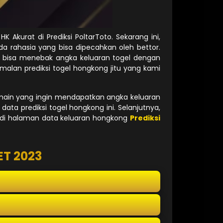
K Akurat di Prediksi PoltarToto. Sekarang ini,
da rahasia yang bisa dipecahkan oleh bettor.
or bisa menebak angka keluaran togel dengan
amalan prediksi togel hongkong jitu yang kami
main yang ingin mendapatkan angka keluaran
ata prediksi togel hongkong ini. Selanjutnya,
k di halaman data keluaran hongkong
Prediksi
ET 2023