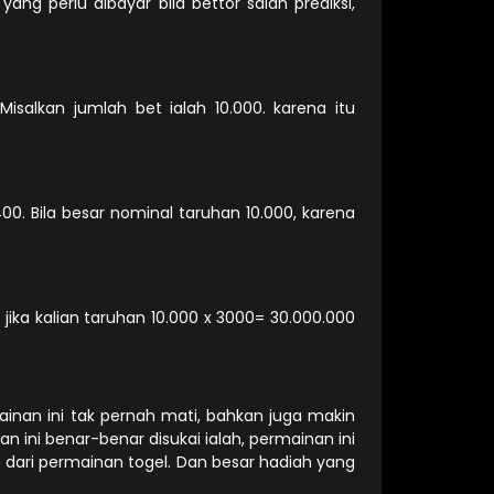
ang perlu dibayar bila bettor salah prediksi,
Misalkan jumlah bet ialah 10.000. karena itu
00. Bila besar nominal taruhan 10.000, karena
jika kalian taruhan 10.000 x 3000= 30.000.000
inan ini tak pernah mati, bahkan juga makin
 ini benar-benar disukai ialah, permainan ini
 dari permainan togel. Dan besar hadiah yang