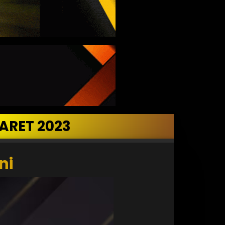
ARET 2023
ni