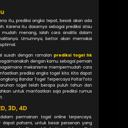
tu
na itu, prediksi angka tepat, besok akan ada
h. Karena itu dasarnya sebagai prediksi atau
ne mudah menang, ialah cara analitis dalam
nalitisnya. Umumnya, bettor akan memakai
optimal.
hal susah dengan ramalan
prediksi togel hk
alu bagaimanakah dengan kamu sebagai pemain
tahui bagaimana mekanisme mempermudah cara
aatkan prediksi angka togel kita. Kita dapat
 hongkong Bandar Togel Terpercaya PoltarToto
taruhan togel telah berapa puluh tahun dan
ilahkan untuk manfaatkan saja prediksi rumus
t.
D, 3D, 4D
alam permainan togel online terpercaya.
or dapat pahami, untuk besar persenan yang