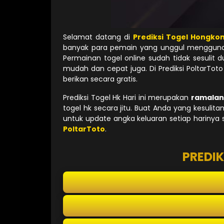
Selamat datang di
Prediksi Togel Hongko
banyak para pemain yang unggul menggunakan 
Permainan togel online sudah tidak sesulit
mudah dan cepat juga. Di Prediksi PoltarToto
berikan secara gratis.
Prediksi Togel Hk Hari ini merupakan
ramalan
togel hk secara jitu. Buat Anda yang kesulit
untuk update angka keluaran setiap harinya
PoltarToto
.
PREDIK