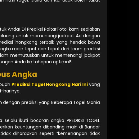
uk Anda! Di Prediksi PoltarToto, kami sediakan
t peluang untuk memenangi jackpot 4d dengan
prediksi hongkong terbaik yang hendak bawa
gka main tepat dan tepat dari team prediksi
 dalam memutuskan untuk memenangi jackpot
ntungan Anda ke tahapan optimal!
bus Angka
sebuah
Prediksi Togel Hongkong Hari Ini
yang
-harinya.
an dengan prediksi yang Beberapa Togel Mania
 selalu ikuti bocoran angka PREDIKSI TOGEL
rikan keuntungan dibanding main di Bandar
idak diharapkan seperti “kemenangan tidak