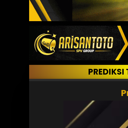
PREDIKSI
P