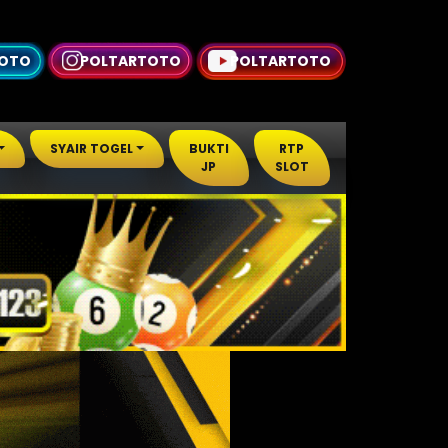
TOTO
POLTARTOTO
POLTARTOTO
SYAIR TOGEL
BUKTI
RTP
JP
SLOT