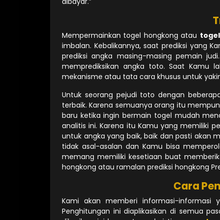
dibayar.”
T
Mempermainkan togel hongkong atau
togel
imbalan. Kebalikannya, saat prediksi yang K
prediksi angka masing-masing pemain judi.
memprediksikan angka toto. Saat Kamu la
mekanisme atau tata cara khusus untuk yaki
Untuk seorang pejudi toto dengan beberap
terbaik. Karena semuanya orang itu mempuny
baru ketika ingin bermain togel mudah men
analitis ini. Karena itu Kamu yang memiliki
untuk angka yang baik, baik dan pasti akan 
tidak asal-asalan dan Kamu bisa memperole
memang memiliki kesetiaan buat memberik
hongkong atau ramalan prediksi hongkong Pre
Cara Pen
Kami akan memberi informasi-informasi 
Penghitungan ini diaplikasikan di semua p