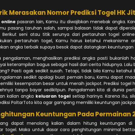
rik Merasakan Nomor Prediksi Togel HK Ji
 online
pasaran lain, Kamu itu diwajibkan menebak angka. Kare
amu pasang taruhan salah, sampai balasan tidak dapat diperole
 Berikut seni atau titik serunya dari pertaruhan togel onli
kukan pertaruhan togel, Kamu harus ketahui mekanisme a
nkan angka terbaik supaya besok dapat datangkan keuntungan 
a pengalaman, menghasilkan prediksi angka pasti bukanlah 
ai keterampilan bagus sebagai hasil dari cerita hidupnya. L
ang? Pasti agak sedikit susah. Tetapi, tidak bila Kamu ke
 pengalaman sedikit apalagi buat pemain baru, Kamu dapat maanf
memiliki kesempatan besar untuk meraih jackpot. Prediksi togel
hnya tanpa bayar sedikitpun. Pengalaman kita di dunia per
an kalian angka
keluaran togel
setiap harinya. Karena itu, s
diksi PoltarToto kita agar gampang memiliki keuntungan jackpo
ghitungan Keuntungan Pada Permainan 2
yang dapat menolong kalian dalam hitung keuntungan di d
asar togel. Maka untuk dasar cara penghitungan minimal bett