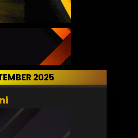
TEMBER 2025
ni