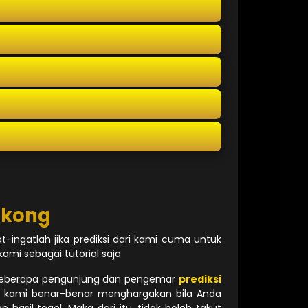
gkong
ingatlah jika prediksi dari kami cuma untuk
ami sebagai tutorial saja
 beberapa pengunjung dan pengemar
prediksi
t, kami benar-benar menghargakan bila Anda
asil togel. Maka dari itu, tidak boleh takut