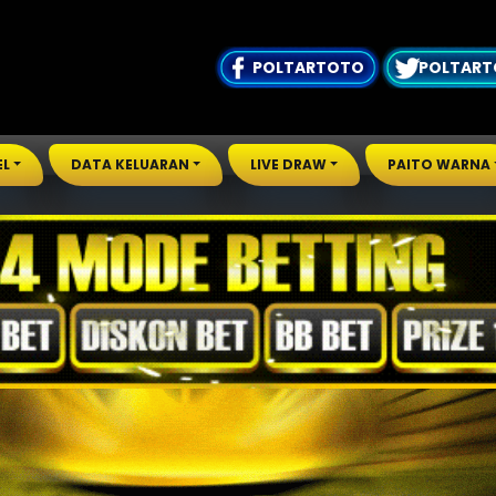
POLTARTOTO
POLTAR
EL
DATA KELUARAN
LIVE DRAW
PAITO WARNA