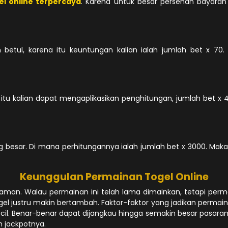
el online terpercaya
. Karena untuk besar persenan bayaran y
betul, karena itu keuntungan kalian ialah jumlah bet x 70. 
a itu kalian dapat mengaplikasikan penghitungan, jumlah bet x 4
ng besar. Di mana perhitungannya ialah jumlah bet x 3000. Maka 
Keunggulan Permainan Togel Online
aman. Walau permainan ini telah lama dimainkan, tetapi perma
el justru makin bertambah. Faktor-faktor yang jadikan permainan
l. Benar-benar dapat dijangkau hingga semakin besar pasaran
h jackpotnya.