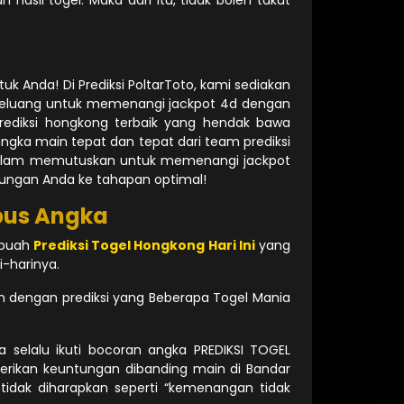
uk Anda! Di Prediksi PoltarToto, kami sediakan
t peluang untuk memenangi jackpot 4d dengan
prediksi hongkong terbaik yang hendak bawa
gka main tepat dan tepat dari team prediksi
 dalam memutuskan untuk memenangi jackpot
ntungan Anda ke tahapan optimal!
bus Angka
sebuah
Prediksi Togel Hongkong Hari Ini
yang
-harinya.
an dengan prediksi yang Beberapa Togel Mania
 selalu ikuti bocoran angka PREDIKSI TOGEL
rikan keuntungan dibanding main di Bandar
idak diharapkan seperti “kemenangan tidak