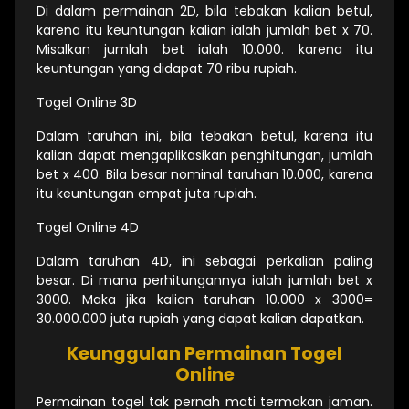
Di dalam permainan 2D, bila tebakan kalian betul,
karena itu keuntungan kalian ialah jumlah bet x 70.
Misalkan jumlah bet ialah 10.000. karena itu
keuntungan yang didapat 70 ribu rupiah.
Togel Online 3D
Dalam taruhan ini, bila tebakan betul, karena itu
kalian dapat mengaplikasikan penghitungan, jumlah
bet x 400. Bila besar nominal taruhan 10.000, karena
itu keuntungan empat juta rupiah.
Togel Online 4D
Dalam taruhan 4D, ini sebagai perkalian paling
besar. Di mana perhitungannya ialah jumlah bet x
3000. Maka jika kalian taruhan 10.000 x 3000=
30.000.000 juta rupiah yang dapat kalian dapatkan.
Keunggulan Permainan Togel
Online
Permainan togel tak pernah mati termakan jaman.