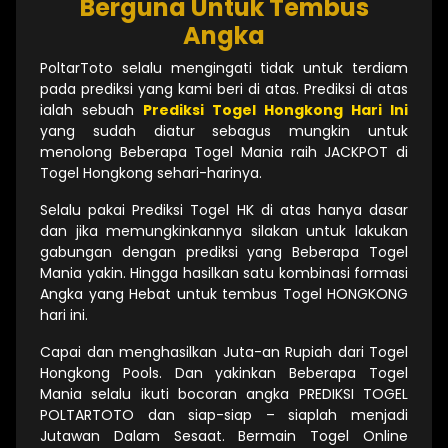
Berguna Untuk Tembus
Angka
PoltarToto selalu mengingati tidak untuk terdiam
pada prediksi yang kami beri di atas. Prediksi di atas
ialah sebuah
Prediksi Togel Hongkong Hari Ini
yang sudah diatur sebagus mungkin untuk
menolong Beberapa Togel Mania raih JACKPOT di
Togel Hongkong sehari-harinya.
Selalu pakai Prediksi Togel HK di atas hanya dasar
dan jika memungkinkannya silakan untuk lakukan
gabungan dengan prediksi yang Beberapa Togel
Mania yakin. Hingga hasilkan satu kombinasi formasi
Angka yang Hebat untuk tembus Togel HONGKONG
hari ini.
Capai dan menghasilkan Juta-an Rupiah dari Togel
Hongkong Pools. Dan yakinkan Beberapa Togel
Mania selalu ikuti bocoran angka PREDIKSI TOGEL
POLTARTOTO dan siap-siap – siaplah menjadi
Jutawan Dalam Sesaat. Bermain Togel Online