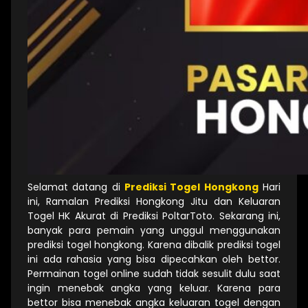
Selamat datang di
Prediksi Togel Hongkong
Hari
ini, Ramalan Prediksi Hongkong Jitu dan Keluaran
Togel HK Akurat di Prediksi PoltarToto. Sekarang ini,
banyak para pemain yang unggul menggunakan
prediksi togel hongkong. Karena dibalik prediksi togel
ini ada rahasia yang bisa dipecahkan oleh bettor.
Permainan togel online sudah tidak sesulit dulu saat
ingin menebak angka yang keluar. Karena para
bettor bisa menebak angka keluaran togel dengan