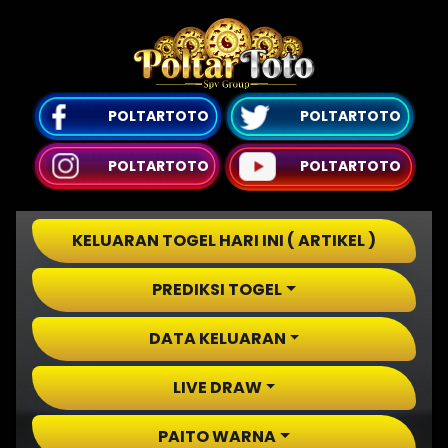
POLTARTOTO
POLTARTOTO
POLTARTOTO
POLTARTOTO
KELUARAN TOGEL HARI INI ( ARTIKEL )
PREDIKSI TOGEL
DATA KELUARAN
LIVE DRAW
PAITO WARNA