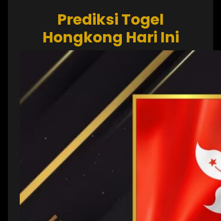
Prediksi Togel
Hongkong Hari Ini