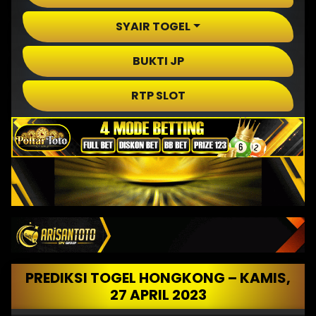
SYAIR TOGEL
BUKTI JP
RTP SLOT
PREDIKSI TOGEL HONGKONG – KAMIS,
27 APRIL 2023