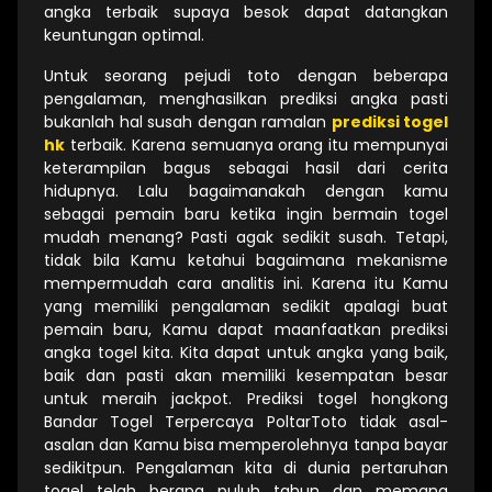
angka terbaik supaya besok dapat datangkan
keuntungan optimal.
Untuk seorang pejudi toto dengan beberapa
pengalaman, menghasilkan prediksi angka pasti
bukanlah hal susah dengan ramalan
prediksi togel
hk
terbaik. Karena semuanya orang itu mempunyai
keterampilan bagus sebagai hasil dari cerita
hidupnya. Lalu bagaimanakah dengan kamu
sebagai pemain baru ketika ingin bermain togel
mudah menang? Pasti agak sedikit susah. Tetapi,
tidak bila Kamu ketahui bagaimana mekanisme
mempermudah cara analitis ini. Karena itu Kamu
yang memiliki pengalaman sedikit apalagi buat
pemain baru, Kamu dapat maanfaatkan prediksi
angka togel kita. Kita dapat untuk angka yang baik,
baik dan pasti akan memiliki kesempatan besar
untuk meraih jackpot. Prediksi togel hongkong
Bandar Togel Terpercaya PoltarToto tidak asal-
asalan dan Kamu bisa memperolehnya tanpa bayar
sedikitpun. Pengalaman kita di dunia pertaruhan
togel telah berapa puluh tahun dan memang