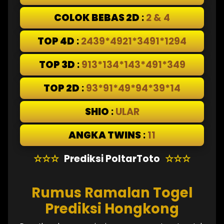
COLOK BEBAS 2D
:
2 & 4
TOP 4D
:
2439*4921*3491*1294
TOP 3D
:
913*134*143*491*349
TOP 2D
:
93*91*49*94*39*14
SHIO
:
ULAR
ANGKA TWINS
:
11
☆☆☆
Prediksi PoltarToto
☆☆☆
Rumus Ramalan Togel
Prediksi Hongkong