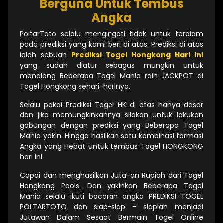
Berguna Untuk Tembus
Angka
PoltarToto selalu mengingati tidak untuk terdiam
pada prediksi yang kami beri di atas. Prediksi di atas
ialah sebuah
Prediksi Togel Hongkong Hari Ini
yang sudah diatur sebagus mungkin untuk
menolong Beberapa Togel Mania raih JACKPOT di
Togel Hongkong sehari-harinya.
Selalu pakai Prediksi Togel HK di atas hanya dasar
dan jika memungkinkannya silakan untuk lakukan
gabungan dengan prediksi yang Beberapa Togel
Mania yakin. Hingga hasilkan satu kombinasi formasi
Angka yang Hebat untuk tembus Togel HONGKONG
hari ini.
Capai dan menghasilkan Juta-an Rupiah dari Togel
Hongkong Pools. Dan yakinkan Beberapa Togel
Mania selalu ikuti bocoran angka PREDIKSI TOGEL
POLTARTOTO dan siap-siap – siaplah menjadi
Jutawan Dalam Sesaat. Bermain Togel Online