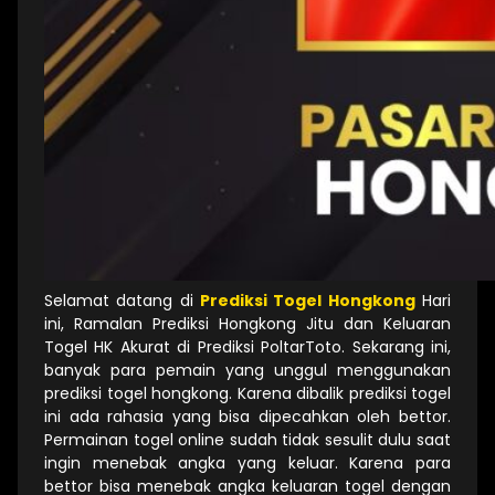
Selamat datang di
Prediksi Togel Hongkong
Hari
ini, Ramalan Prediksi Hongkong Jitu dan Keluaran
Togel HK Akurat di Prediksi PoltarToto. Sekarang ini,
banyak para pemain yang unggul menggunakan
prediksi togel hongkong. Karena dibalik prediksi togel
ini ada rahasia yang bisa dipecahkan oleh bettor.
Permainan togel online sudah tidak sesulit dulu saat
ingin menebak angka yang keluar. Karena para
bettor bisa menebak angka keluaran togel dengan