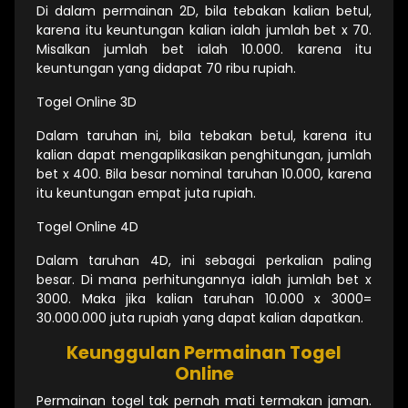
Di dalam permainan 2D, bila tebakan kalian betul,
karena itu keuntungan kalian ialah jumlah bet x 70.
Misalkan jumlah bet ialah 10.000. karena itu
keuntungan yang didapat 70 ribu rupiah.
Togel Online 3D
Dalam taruhan ini, bila tebakan betul, karena itu
kalian dapat mengaplikasikan penghitungan, jumlah
bet x 400. Bila besar nominal taruhan 10.000, karena
itu keuntungan empat juta rupiah.
Togel Online 4D
Dalam taruhan 4D, ini sebagai perkalian paling
besar. Di mana perhitungannya ialah jumlah bet x
3000. Maka jika kalian taruhan 10.000 x 3000=
30.000.000 juta rupiah yang dapat kalian dapatkan.
Keunggulan Permainan Togel
Online
Permainan togel tak pernah mati termakan jaman.