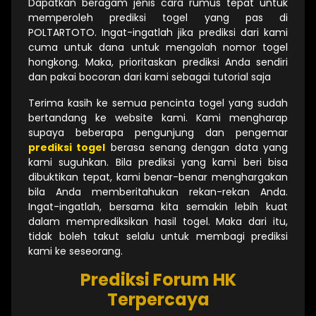
Dapatkan beragam jenis cara rumus tepat untuk
memperoleh prediksi togel yang pas di
POLTARTOTO. Ingat-ingatlah jika prediksi dari kami
cuma untuk dana untuk mengolah nomor togel
hongkong. Maka, prioritaskan prediksi Anda sendiri
dan pakai bocoran dari kami sebagai tutorial saja
Terima kasih ke semua pencinta togel yang sudah
bertandang ke website kami. Kami mengharap
supaya beberapa pengunjung dan pengemar
prediksi togel
berasa senang dengan data yang
kami suguhkan. Bila prediksi yang kami beri bisa
dibuktikan tepat, kami benar-benar menghargakan
bila Anda memberitahukan rekan-rekan Anda.
Ingat-ingatlah, bersama kita semakin lebih kuat
dalam memprediksikan hasil togel. Maka dari itu,
tidak boleh takut selalu untuk membagi prediksi
kami ke seseorang.
Prediksi Forum HK
Terpercaya