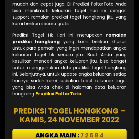
mudah dan cepat juga. Di Prediksi PoltarToto Anda
bisa menikmati keluaran togel hari ini dengan
support ramalan prediksi togel hongkong jitu yang
kami berikan secara gratis.
Prediksi Togel Hk Hari ini merupakan
ramalan
prediksi hongkong
yang kami berikan khusus
untuk para pemain yang ingin mendapatkan angka
keluaran togel hk secara jitu. Buat Anda yang
kesulitan mencari angka keluaran jitu, bisa banget
untuk menggunakan data prediksi togel hongkong
ini. Selanjutnya, untuk update angka keluaran setiap
harinya sudah kami sediakan tabel keluaran togel
yang bisa Anda chek di halaman data keluaran
hongkong
Prediksi PoltarToto
.
PREDIKSI TOGEL HONGKONG –
KAMIS, 24 NOVEMBER 2022
ANGKA MAIN
:
7 2 6 8 4