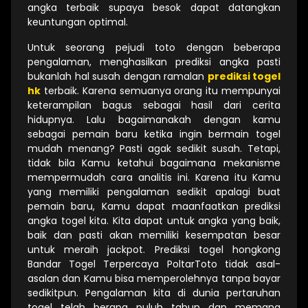
angka terbaik supaya besok dapat datangkan
keuntungan optimal.
Untuk seorang pejudi toto dengan beberapa
pengalaman, menghasilkan prediksi angka pasti
bukanlah hal susah dengan ramalan
prediksi togel
hk
terbaik. Karena semuanya orang itu mempunyai
keterampilan bagus sebagai hasil dari cerita
hidupnya. Lalu bagaimanakah dengan kamu
sebagai pemain baru ketika ingin bermain togel
mudah menang? Pasti agak sedikit susah. Tetapi,
tidak bila Kamu ketahui bagaimana mekanisme
mempermudah cara analitis ini. Karena itu Kamu
yang memiliki pengalaman sedikit apalagi buat
pemain baru, Kamu dapat maanfaatkan prediksi
angka togel kita. Kita dapat untuk angka yang baik,
baik dan pasti akan memiliki kesempatan besar
untuk meraih jackpot. Prediksi togel hongkong
Bandar Togel Terpercaya PoltarToto tidak asal-
asalan dan Kamu bisa memperolehnya tanpa bayar
sedikitpun. Pengalaman kita di dunia pertaruhan
togel telah berapa puluh tahun dan memang