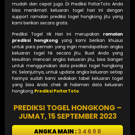
mudah dan cepat juga. Di Prediksi PoltarToto Anda
bisa menikmati keluaran togel hari ini dengan
support ramalan prediksi togel hongkong jitu yang
kami berikan secara gratis.
Prediksi Togel Hk Hari ini merupakan
ramalan
prediksi hongkong
yang kami berikan khusus
untuk para pemain yang ingin mendapatkan angka
keluaran togel hk secara jitu. Buat Anda yang
kesulitan mencari angka keluaran jitu, bisa banget
untuk menggunakan data prediksi togel hongkong
ini. Selanjutnya, untuk update angka keluaran setiap
harinya sudah kami sediakan tabel keluaran togel
yang bisa Anda chek di halaman data keluaran
hongkong
Prediksi PoltarToto
.
PREDIKSI TOGEL HONGKONG –
JUMAT, 15 SEPTEMBER 2023
ANGKA MAIN
:
3 4 6 9 8