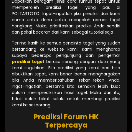
Dapatkan beragam jenis cara rumus tepat untuk
memperoleh prediksi togel yang pas di
POLTARTOTO. Ingat-ingatlah jika prediksi dari kami
cuma untuk dana untuk mengolah nomor togel
hongkong. Maka, prioritaskan prediksi Anda sendiri
dan pakai bocoran dari kami sebagai tutorial saja
Terima kasih ke semua pencinta togel yang sudah
bertandang ke website kami. Kami mengharap
supaya beberapa pengunjung dan pengemar
prediksi togel
berasa senang dengan data yang
kami suguhkan. Bila prediksi yang kami beri bisa
dibuktikan tepat, kami benar-benar menghargakan
bila Anda memberitahukan rekan-rekan Anda.
Ingat-ingatlah, bersama kita semakin lebih kuat
dalam memprediksikan hasil togel. Maka dari itu,
tidak boleh takut selalu untuk membagi prediksi
kami ke seseorang.
Prediksi Forum HK
Terpercaya