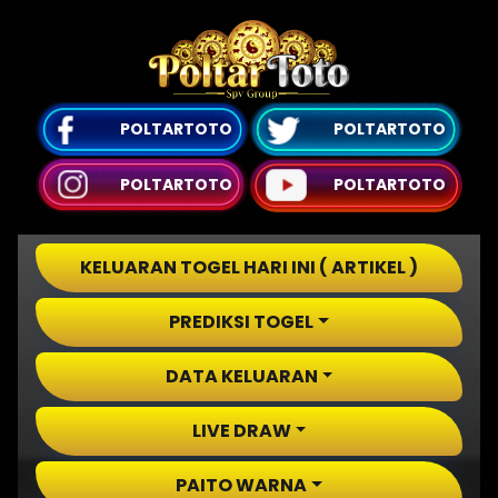
POLTARTOTO
POLTARTOTO
POLTARTOTO
POLTARTOTO
KELUARAN TOGEL HARI INI ( ARTIKEL )
PREDIKSI TOGEL
DATA KELUARAN
LIVE DRAW
PAITO WARNA